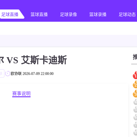
足球直播
篮球直播
足球录像
篮球录播
足球动态
 VS 艾斯卡迪斯
联
欧协联
2026-07-09 22:00:00
1
2
赛事说明
3
4
5
6
7
8