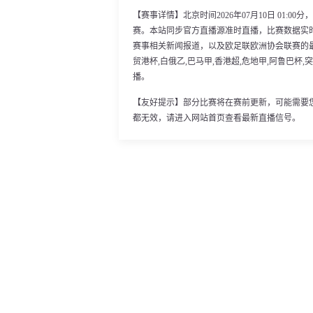
【赛事详情】北京时间2026年07月10日 01:
赛。本站同步官方直播源准时直播，比赛数据实
赛事相关新闻报道，以及欧足联欧洲协会联赛的
贸港杯,白俄乙,巴马甲,香港超,危地甲,阿鲁巴杯,
播。
【友好提示】部分比赛将在赛前更新，可能需要
都无效，请进入网站首页查看最新直播信号。