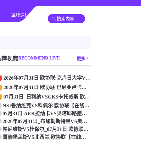
篮球速报
全球联赛
推荐视频
RECOMMEND LIVE
更多
2026年07月31日 欧协联:克卢日大学VS布兰_在线观看
2026年07月31日 欧协联 巴尼亚卢卡战士VS佩特罗古
07月31日_日利纳VSGKS卡托威斯 欧协联直播 无插件直
NSI鲁纳维克VS科佩尔 欧协联【在线观看】_2026年07
07月31日 AEK拉纳卡VS贝塔耶路撒冷 欧协联[无插件直
2026年07月31日_布加勒斯特星VS奥达里加 欧协联直播
帕尼维斯VS杜保尔_07月31日 欧协联高清直播
哥德堡盖斯VS北西兰 欧协联【在线观看】_2026年07月3