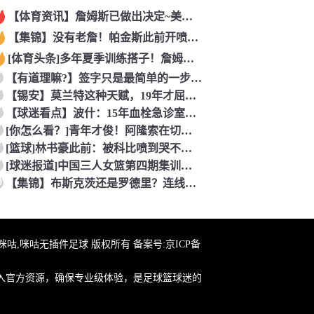
【体育资讯】詹姆斯已做出决定~美记：NBA预计会如期公布新赛
【集锦】没有老詹！帕金斯此前开喷：湖人靠东契奇和里夫斯没人会
[体育头条]多年夏季训练搭子！詹姆斯此前已经和马克西一同训练
【有道理嘛?】签字只是最简单的一步！米兰继续补充生力军！
【锡安】莫兰特这种天赋，19年才屈居第二，原来是出了锡安这个
【球迷看点】波什：15年血栓急诊室吸氧看到球队交易，我仍想复
[你怎么看？]青年才俊！阿隆索在切尔西上任后的第七堂训练课！
[篮球]林书豪此前：被科比喷到哭不是真的，但我和他曾五个月没
[球迷报道]中国三人女篮第四期集训开启 全力备战亚运会&奥运
0
【集锦】布斯克茨还是罗德里？连线博斯克：大师的选择会是谁？
在线咪咕,咪咕无插件足球 版权所有 备案号:
京ICP备
入官方资源，确保专业级体验，是足球篮球迷的