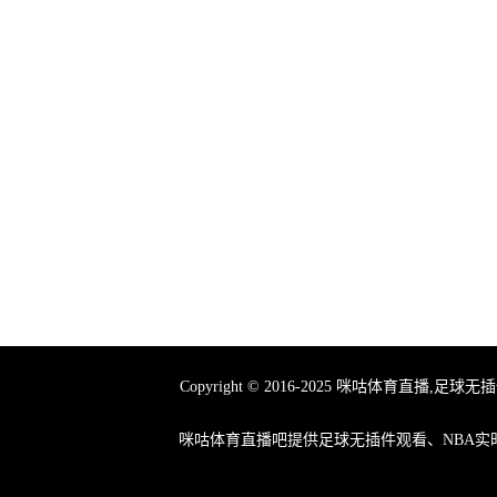
Copyright © 2016-2025 咪咕体育
咪咕体育直播吧提供足球无插件观看、NBA