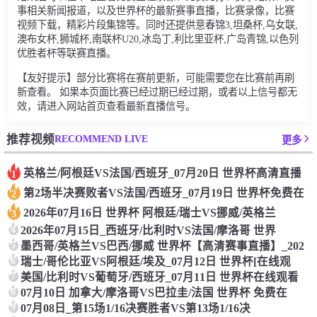
事相关新闻报道，以及世界杯的最新赛事直播，比赛录像，比赛
视频下载，精彩片段集锦等。同时还提供意春锦3,坦桑杯,乌女联,
澳布女杯,狮城杯,南联杯U20,冰岛丁,利比里亚杯,广岛青锦,以色列
优胜者杯等联赛直播。
【友好提示】部分比赛将在赛前更新，可能需要您在比赛前再刷
新查看。 如果本页面比赛已经过期已经过期，或者以上信号都无
效，请进入网站首页查看最新直播信号。
RECOMMEND LIVE
推荐视频
更多
英格兰/阿根廷VS法国/西班牙_07月20日 世界杯高清直播
1
第2场半决赛败者VS法国/西班牙_07月19日 世界杯免费在
2
2026年07月16日 世界杯 阿根廷/瑞士VS挪威/英格兰
3
4
2026年07月15日_西班牙/比利时VS法国/摩洛哥 世界
5
墨西哥/英格兰VS巴西/挪威 世界杯【高清赛事直播】_202
6
瑞士/哥伦比亚VS阿根廷/埃及_07月12日 世界杯[在线观
7
美国/比利时VS葡萄牙/西班牙_07月11日 世界杯在线观看
8
07月10日 加拿大/摩洛哥VS巴拉圭/法国 世界杯 免费在
9
07月08日_第15场1/16决赛胜者VS第13场1/16决