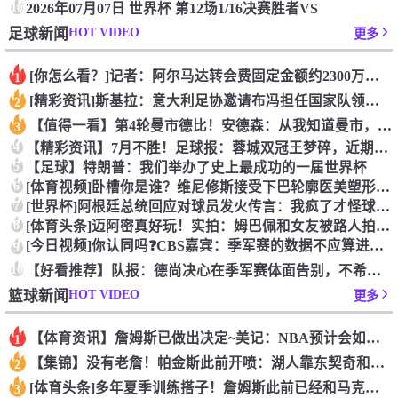
10
2026年07月07日 世界杯 第12场1/16决赛胜者VS
HOT VIDEO
足球新闻
更多
[你怎么看？]记者：阿尔马达转会费固定金额约2300万欧，外
1
[精彩资讯]斯基拉：意大利足协邀请布冯担任国家队领队，但遭到
2
【值得一看】第4轮曼市德比！安德森：从我知道曼市，曼城就是这
3
4
【精彩资讯】7月不胜！足球报：蓉城双冠王梦碎，近期成绩下滑要
5
【足球】特朗普：我们举办了史上最成功的一届世界杯
6
[体育视频]卧槽你是谁？维尼修斯接受下巴轮廓医美塑形，突然变
7
[世界杯]阿根廷总统回应对球员发火传言：我疯了才怪球员？全是
8
[体育头条]迈阿密真好玩！实拍：姆巴佩和女友被路人拍到在夜店
[今日视频]你认同吗❓️CBS嘉宾：季军赛的数据不应算进去，
9
10
【好看推荐】队报：德尚决心在季军赛体面告别，不希望以两连败收
HOT VIDEO
篮球新闻
更多
【体育资讯】詹姆斯已做出决定~美记：NBA预计会如期公布新赛
1
【集锦】没有老詹！帕金斯此前开喷：湖人靠东契奇和里夫斯没人会
2
[体育头条]多年夏季训练搭子！詹姆斯此前已经和马克西一同训练
3