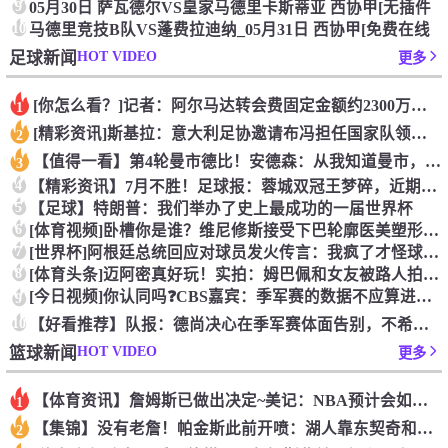
9
05月30日 萨瓦德尔VS皇家马德里卡斯蒂亚 西协甲[无插件
10
马德里竞技B队VS蓬费拉迪纳_05月31日 西协甲[免费在线
HOT VIDEO
足球新闻
更多
[你怎么看？]记者：阿尔马达转会费固定金额约2300万欧，外
1
[精彩资讯]斯基拉：意大利足协邀请布冯担任国家队领队，但遭到
2
【值得一看】第4轮曼市德比！安德森：从我知道曼市，曼城就是这
3
4
【精彩资讯】7月不胜！足球报：蓉城双冠王梦碎，近期成绩下滑要
5
【足球】特朗普：我们举办了史上最成功的一届世界杯
6
[体育视频]卧槽你是谁？维尼修斯接受下巴轮廓医美塑形，突然变
7
[世界杯]阿根廷总统回应对球员发火传言：我疯了才怪球员？全是
8
[体育头条]迈阿密真好玩！实拍：姆巴佩和女友被路人拍到在夜店
[今日视频]你认同吗❓️CBS嘉宾：季军赛的数据不应算进去，
9
10
【好看推荐】队报：德尚决心在季军赛体面告别，不希望以两连败收
HOT VIDEO
篮球新闻
更多
【体育资讯】詹姆斯已做出决定~美记：NBA预计会如期公布新赛
1
【集锦】没有老詹！帕金斯此前开喷：湖人靠东契奇和里夫斯没人会
2