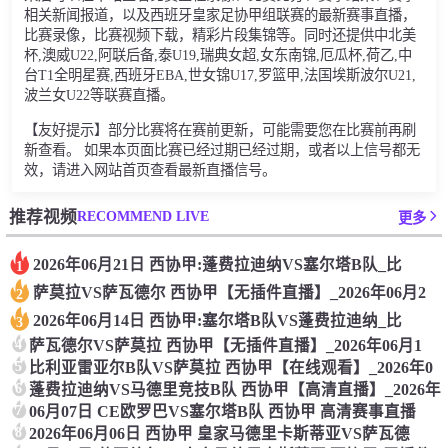
相关新闻报道，以及西班牙皇家足协甲组联赛的最新赛事直播，
比赛录像，比赛视频下载，精彩片段集锦等。同时还提供中北美
杯,澳威U22,阿联后备,泰U19,瑞典女超,女东南锦,厄瓜杯,荷乙,中
台T1全明星赛,西班牙EBA,世女锦U17,罗篮甲,法国埃斯波尔U21,
波兰女U22等联赛直播。
【友好提示】部分比赛将在赛前更新，可能需要您在比赛前再刷
新查看。 如果本页面比赛已经过期已经过期，或者以上信号都无
效，请进入网站首页查看最新直播信号。
RECOMMEND LIVE
推荐视频
更多
2026年06月21日 西协甲:蓬费拉迪纳VS塞尔塔B队_比
1
萨莫拉VS萨瓦德尔 西协甲【无插件直播】_2026年06月2
2
2026年06月14日 西协甲:塞尔塔B队VS蓬费拉迪纳_比
3
4
萨瓦德尔VS萨莫拉 西协甲【无插件直播】_2026年06月1
5
比利亚雷亚尔B队VS萨莫拉 西协甲【在线观看】_2026年0
6
蓬费拉迪纳VS马德里竞技B队 西协甲【高清直播】_2026年
7
06月07日 CE欧罗巴VS塞尔塔B队 西协甲 高清赛事直播
8
2026年06月06日 西协甲 皇家马德里卡斯蒂亚VS萨瓦德