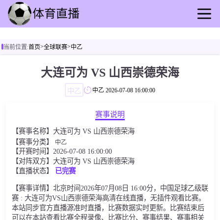
首页
>
>
当前位置:
首页
全球联赛
中乙
足球直播
篮球直播
大连可为 VS 山西崇德荣海
足球录像
中乙
中乙
2026-07-08 16:00:00
篮球录播
足球动态
赛事说明
篮球速报
【赛事名称】大连可为 VS 山西崇德荣海
全球联赛
【赛事分类】
中乙
【开赛时间】2026-07-08 16:00:00
【对阵双方】大连可为 VS 山西崇德荣海
【直播状态】
已完赛
【赛事详情】北京时间2026年07月08日 16:00分，中国足球乙级联
赛 : 大连可为VS山西崇德荣海高清在线直播，无插件观看比赛。
本站同步官方直播源准时直播，比赛数据实时更新。比赛结束后
可以在本站查看比赛全程录像、比赛比分、赛事结果、赛事相关