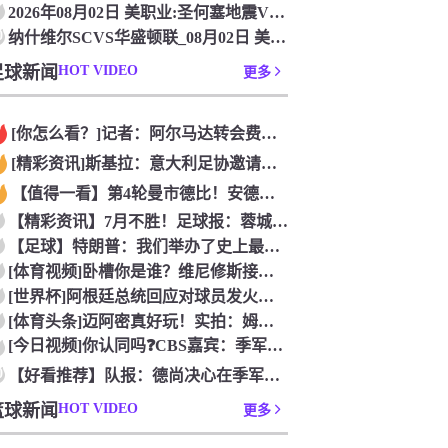
2026年08月02日 美职业:圣何塞地震VS辛辛那提FC_
0
纳什维尔SCVS华盛顿联_08月02日 美职业[在线观看比赛
足球新闻
HOT VIDEO
更多
[你怎么看？]记者：阿尔马达转会费固定金额约2300万欧，外
[精彩资讯]斯基拉：意大利足协邀请布冯担任国家队领队，但遭到
【值得一看】第4轮曼市德比！安德森：从我知道曼市，曼城就是这
【精彩资讯】7月不胜！足球报：蓉城双冠王梦碎，近期成绩下滑要
【足球】特朗普：我们举办了史上最成功的一届世界杯
[体育视频]卧槽你是谁？维尼修斯接受下巴轮廓医美塑形，突然变
[世界杯]阿根廷总统回应对球员发火传言：我疯了才怪球员？全是
[体育头条]迈阿密真好玩！实拍：姆巴佩和女友被路人拍到在夜店
[今日视频]你认同吗❓️CBS嘉宾：季军赛的数据不应算进去，
0
【好看推荐】队报：德尚决心在季军赛体面告别，不希望以两连败收
篮球新闻
HOT VIDEO
更多