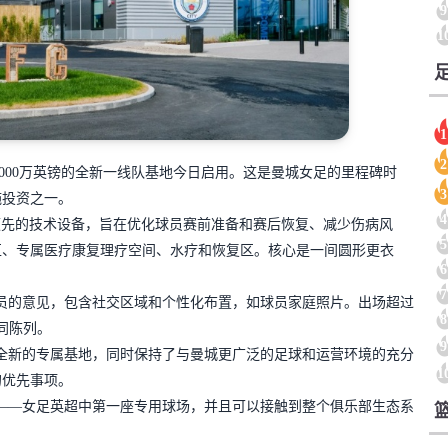
9
1
1
2
1000万英镑的全新一线队基地今日启用。这是曼城女足的里程碑时
3
施投资之一。
4
业领先的技术设备，旨在优化球员赛前准备和赛后恢复、减少伤病风
5
区、专属医疗康复理疗空间、水疗和恢复区。核心是一间圆形更衣
6
7
员的意见，包含社交区域和个性化布置，如球员家庭照片。出场超过
8
同陈列。
9
全新的专属基地，同时保持了与曼城更广泛的足球和运营环境的充分
1
的优先事项。
场——女足英超中第一座专用球场，并且可以接触到整个俱乐部生态系