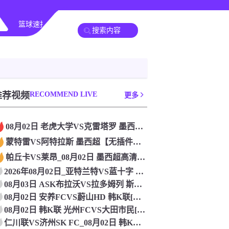
篮球速报
全球联赛
推荐视频
RECOMMEND LIVE
更多
08月02日 老虎大学VS克雷塔罗 墨西超[无插件直播]
蒙特雷VS阿特拉斯 墨西超【无插件直播】_2026年08月0
帕丘卡VS莱昂_08月02日 墨西超高清赛事直播
2026年08月02日_亚特兰特VS蓝十字 墨西超直播 高清
08月03日 ASK布拉沃VS拉多姆列 斯亚甲[在线观看]
08月02日 安养FCVS蔚山HD 韩K联[免费直播]
08月02日 韩K联 光州FCVS大田市民[免费直播]
仁川联VS济州SK FC_08月02日 韩K联[免费直播]