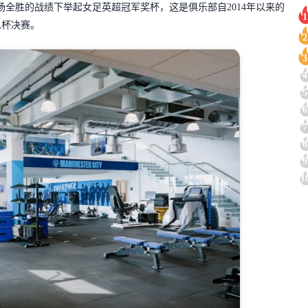
场全胜的战绩下举起女足英超冠军奖杯，这是俱乐部自2014年以来的
1
总杯决赛。
2
3
4
5
6
7
8
9
1