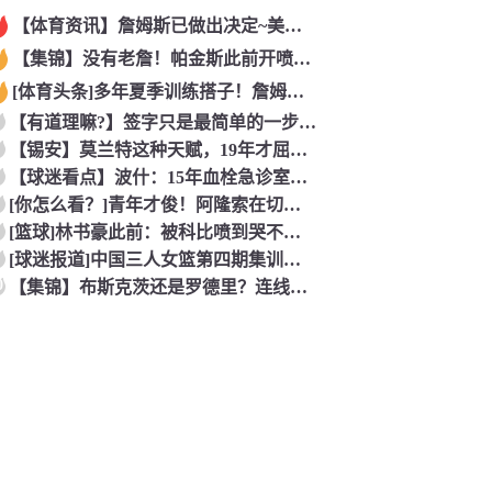
【体育资讯】詹姆斯已做出决定~美记：NBA预计会如期公布新赛
【集锦】没有老詹！帕金斯此前开喷：湖人靠东契奇和里夫斯没人会
[体育头条]多年夏季训练搭子！詹姆斯此前已经和马克西一同训练
【有道理嘛?】签字只是最简单的一步！米兰继续补充生力军！
【锡安】莫兰特这种天赋，19年才屈居第二，原来是出了锡安这个
【球迷看点】波什：15年血栓急诊室吸氧看到球队交易，我仍想复
[你怎么看？]青年才俊！阿隆索在切尔西上任后的第七堂训练课！
[篮球]林书豪此前：被科比喷到哭不是真的，但我和他曾五个月没
[球迷报道]中国三人女篮第四期集训开启 全力备战亚运会&奥运
0
【集锦】布斯克茨还是罗德里？连线博斯克：大师的选择会是谁？