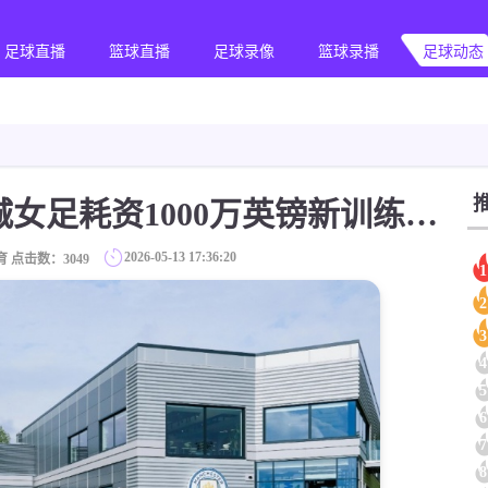
足球直播
篮球直播
足球录像
篮球录播
足球动态
[值得一看]官方：曼城女足耗资1000万英镑新训练基地正式启用
2026-05-13 17:36:20
育 点击数：
3049
1
2
3
4
5
6
7
8