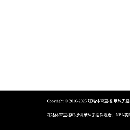
Copyright © 2016-2025 咪咕体育
咪咕体育直播吧提供足球无插件观看、NBA