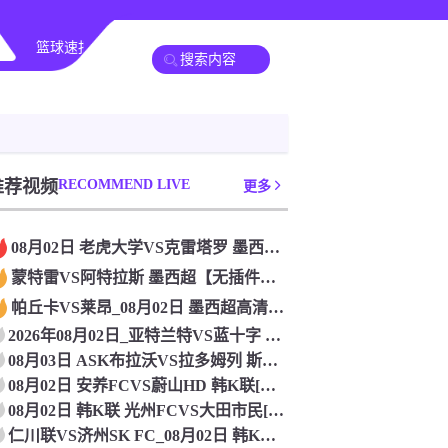
篮球速报
全球联赛
推荐视频
RECOMMEND LIVE
更多
08月02日 老虎大学VS克雷塔罗 墨西超[无插件直播]
蒙特雷VS阿特拉斯 墨西超【无插件直播】_2026年08月0
帕丘卡VS莱昂_08月02日 墨西超高清赛事直播
2026年08月02日_亚特兰特VS蓝十字 墨西超直播 高清
08月03日 ASK布拉沃VS拉多姆列 斯亚甲[在线观看]
08月02日 安养FCVS蔚山HD 韩K联[免费直播]
08月02日 韩K联 光州FCVS大田市民[免费直播]
仁川联VS济州SK FC_08月02日 韩K联[免费直播]