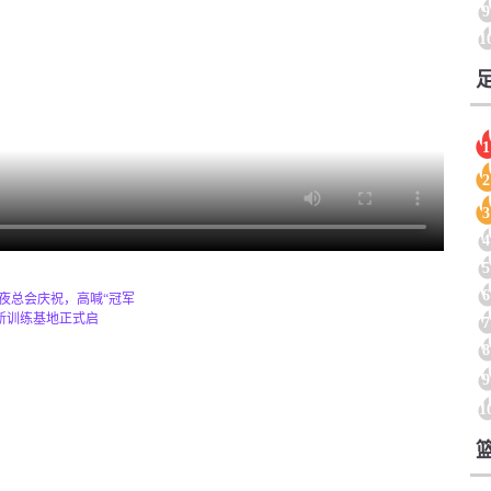
9
1
1
2
3
4
5
6
夜总会庆祝，高喊“冠军
镑新训练基地正式启
7
8
9
1