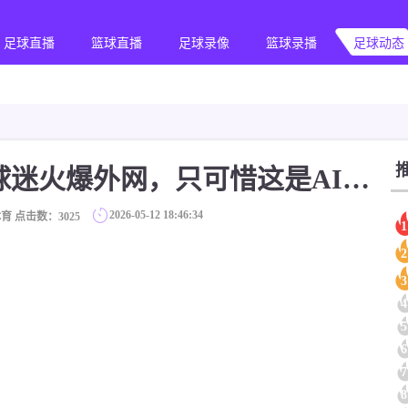
足球直播
篮球直播
足球录像
篮球录播
足球动态
[花絮]巴西看台绝美球迷火爆外网，只可惜这是AI生成的，太遗憾了！
2026-05-12 18:46:34
育 点击数：
3025
1
2
3
4
5
6
7
8