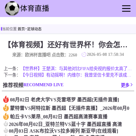
首页
>
当前位置:
首页
足球动态
足球直播
篮球直播
【体育视频】还好有世界杯！你会怎么评价格里兹曼的生涯？
足球录像
2026-05-08 17:58:34
来源：欧洲杯直播吧 点击数：
2260
篮球录播
足球动态
上一条：
【世界杯】王楚淇：与其他对比FIFA给央视的报价太高了，没人
下一条：
【今日视频】有动摇啊！内维尔：我曾坚信卡里克不该成为曼联主帅
篮球速报
RECOMMEND LIVE
推荐视频
更多
全球联赛
08月02日 老虎大学VS克雷塔罗 墨西超[无插件直播]
1
蒙特雷VS阿特拉斯 墨西超【无插件直播】_2026年08月0
2
帕丘卡VS莱昂_08月02日 墨西超高清赛事直播
3
4
2026年08月02日_亚特兰特VS蓝十字 墨西超直播 高清
5
08月03日 ASK布拉沃VS拉多姆列 斯亚甲[在线观看]