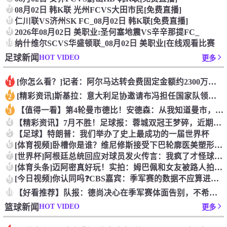
7
08月02日 韩K联 光州FCVS大田市民[免费直播]
8
仁川联VS济州SK FC_08月02日 韩K联[免费直播]
9
2026年08月02日 美职业:圣何塞地震VS辛辛那提FC_
10
纳什维尔SCVS华盛顿联_08月02日 美职业[在线观看比赛
HOT VIDEO
足球新闻
更多
[你怎么看？]记者：阿尔马达转会费固定金额约2300万欧，外
1
[精彩资讯]斯基拉：意大利足协邀请布冯担任国家队领队，但遭到
2
【值得一看】第4轮曼市德比！安德森：从我知道曼市，曼城就是这
3
4
【精彩资讯】7月不胜！足球报：蓉城双冠王梦碎，近期成绩下滑要
5
【足球】特朗普：我们举办了史上最成功的一届世界杯
6
[体育视频]卧槽你是谁？维尼修斯接受下巴轮廓医美塑形，突然变
7
[世界杯]阿根廷总统回应对球员发火传言：我疯了才怪球员？全是
8
[体育头条]迈阿密真好玩！实拍：姆巴佩和女友被路人拍到在夜店
[今日视频]你认同吗❓️CBS嘉宾：季军赛的数据不应算进去，
9
10
【好看推荐】队报：德尚决心在季军赛体面告别，不希望以两连败收
HOT VIDEO
篮球新闻
更多