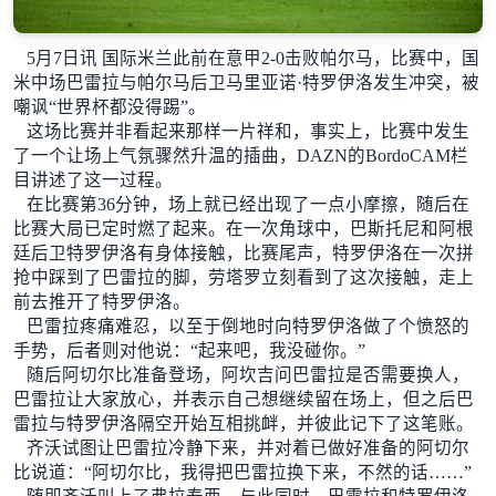
5月7日讯 国际米兰此前在意甲2-0击败帕尔马，比赛中，国
米中场巴雷拉与帕尔马后卫马里亚诺·特罗伊洛发生冲突，被
嘲讽“世界杯都没得踢”。
这场比赛并非看起来那样一片祥和，事实上，比赛中发生
了一个让场上气氛骤然升温的插曲，DAZN的BordoCAM栏
目讲述了这一过程。
在比赛第36分钟，场上就已经出现了一点小摩擦，随后在
比赛大局已定时燃了起来。在一次角球中，巴斯托尼和阿根
廷后卫特罗伊洛有身体接触，比赛尾声，特罗伊洛在一次拼
抢中踩到了巴雷拉的脚，劳塔罗立刻看到了这次接触，走上
前去推开了特罗伊洛。
巴雷拉疼痛难忍，以至于倒地时向特罗伊洛做了个愤怒的
手势，后者则对他说：“起来吧，我没碰你。”
随后阿切尔比准备登场，阿坎吉问巴雷拉是否需要换人，
巴雷拉让大家放心，并表示自己想继续留在场上，但之后巴
雷拉与特罗伊洛隔空开始互相挑衅，并彼此记下了这笔账。
齐沃试图让巴雷拉冷静下来，并对着已做好准备的阿切尔
比说道：“阿切尔比，我得把巴雷拉换下来，不然的话……”