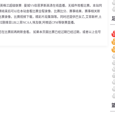
9
30分，英格兰超级联赛 : 曼城VS伯恩茅斯高清在线直播，无插件观看比赛。本站同
1
赛结束后可以在本站查看比赛全程录像、比赛比分、赛事结果、赛事相关新
赛录像，比赛视频下载，精彩片段集锦等。同时还提供巴女乙,艾菲斯杯,土
,拉脱维亚LBL2,菲NCAA,埃及联,阿根廷CPM等联赛直播。
您在比赛前再刷新查看。 如果本页面比赛已经过期已经过期，或者以上信号
1
2
3
4
5
6
7
8
9
1