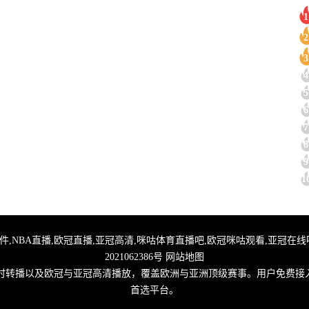
1
2
3
4
5
6
7
8
9
1
直播,足球无插件,NBA直播,欧冠直播,亚冠高清,咪咕体育直播吧,欧冠咪咕观看,亚冠
2021062386号
网站地图
实时转播以及欧冠与亚冠高清播放，覆盖欧洲与亚洲顶级赛事。用户免费接
首选平台。