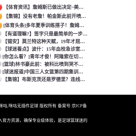
【体育资讯】詹姆斯已做出决定~美记：NBA预计会如期公布新赛
【集锦】没有老詹！帕金斯此前开喷：湖人靠东契奇和里夫斯没人会
[体育头条]多年夏季训练搭子！詹姆斯此前已经和马克西一同训练
【有道理嘛?】签字只是最简单的一步！米兰继续补充生力军！
【锡安】莫兰特这种天赋，19年才屈居第二，原来是出了锡安这个
【球迷看点】波什：15年血栓急诊室吸氧看到球队交易，我仍想复
[你怎么看？]青年才俊！阿隆索在切尔西上任后的第七堂训练课！
[篮球]林书豪此前：被科比喷到哭不是真的，但我和他曾五个月没
[球迷报道]中国三人女篮第四期集训开启 全力备战亚运会&奥运
0
【集锦】布斯克茨还是罗德里？连线博斯克：大师的选择会是谁？
在线咪咕,咪咕无插件足球 版权所有 备案号:
京ICP备
入官方资源，确保专业级体验，是足球篮球迷的