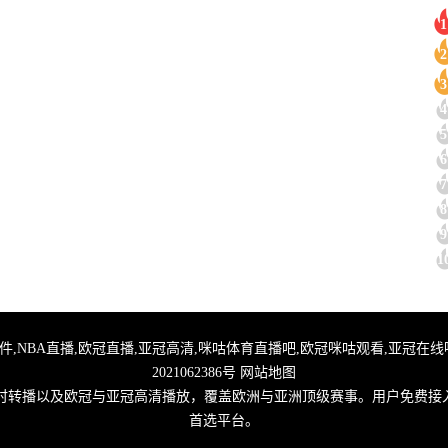
1
2
3
4
5
6
7
8
9
1
直播,足球无插件,NBA直播,欧冠直播,亚冠高清,咪咕体育直播吧,欧冠咪咕观看,亚冠
2021062386号
网站地图
实时转播以及欧冠与亚冠高清播放，覆盖欧洲与亚洲顶级赛事。用户免费接
首选平台。