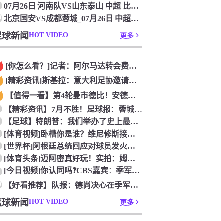
07月26日 河南队VS山东泰山 中超 比赛直播
0
北京国安VS成都蓉城_07月26日 中超高清直播
足球新闻
HOT VIDEO
更多
[你怎么看？]记者：阿尔马达转会费固定金额约2300万欧，外
[精彩资讯]斯基拉：意大利足协邀请布冯担任国家队领队，但遭到
【值得一看】第4轮曼市德比！安德森：从我知道曼市，曼城就是这
【精彩资讯】7月不胜！足球报：蓉城双冠王梦碎，近期成绩下滑要
【足球】特朗普：我们举办了史上最成功的一届世界杯
[体育视频]卧槽你是谁？维尼修斯接受下巴轮廓医美塑形，突然变
[世界杯]阿根廷总统回应对球员发火传言：我疯了才怪球员？全是
[体育头条]迈阿密真好玩！实拍：姆巴佩和女友被路人拍到在夜店
[今日视频]你认同吗❓️CBS嘉宾：季军赛的数据不应算进去，
0
【好看推荐】队报：德尚决心在季军赛体面告别，不希望以两连败收
篮球新闻
HOT VIDEO
更多