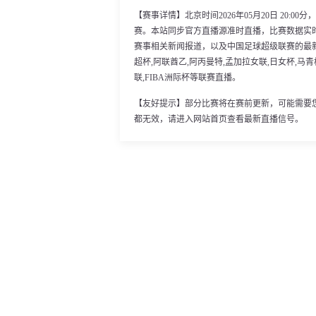
【赛事详情】北京时间2026年05月20日 20:
赛。本站同步官方直播源准时直播，比赛数据实
赛事相关新闻报道，以及中国足球超级联赛的最
超杯,阿联酋乙,阿丙曼特,孟加拉女联,日女杯,马青杯,
联,FIBA洲际杯等联赛直播。
【友好提示】部分比赛将在赛前更新，可能需要
都无效，请进入网站首页查看最新直播信号。