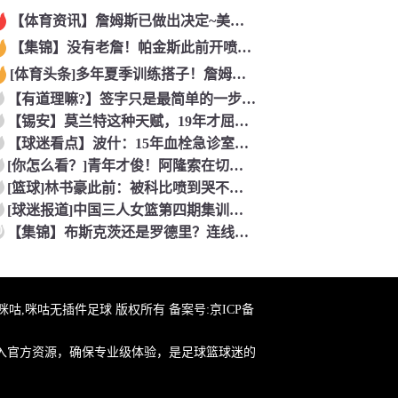
【体育资讯】詹姆斯已做出决定~美记：NBA预计会如期公布新赛
【集锦】没有老詹！帕金斯此前开喷：湖人靠东契奇和里夫斯没人会
[体育头条]多年夏季训练搭子！詹姆斯此前已经和马克西一同训练
【有道理嘛?】签字只是最简单的一步！米兰继续补充生力军！
【锡安】莫兰特这种天赋，19年才屈居第二，原来是出了锡安这个
【球迷看点】波什：15年血栓急诊室吸氧看到球队交易，我仍想复
[你怎么看？]青年才俊！阿隆索在切尔西上任后的第七堂训练课！
[篮球]林书豪此前：被科比喷到哭不是真的，但我和他曾五个月没
[球迷报道]中国三人女篮第四期集训开启 全力备战亚运会&奥运
0
【集锦】布斯克茨还是罗德里？连线博斯克：大师的选择会是谁？
在线咪咕,咪咕无插件足球 版权所有 备案号:
京ICP备
入官方资源，确保专业级体验，是足球篮球迷的