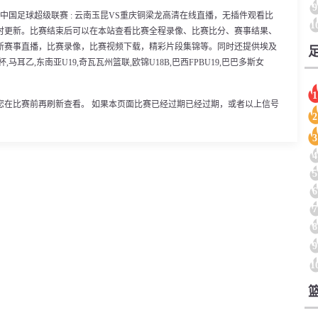
9
00分，中国足球超级联赛 : 云南玉昆VS重庆铜梁龙高清在线直播，无插件观看比
1
时更新。比赛结束后可以在本站查看比赛全程录像、比赛比分、赛事结果、
新赛事直播，比赛录像，比赛视频下载，精彩片段集锦等。同时还提供埃及
马耳乙,东南亚U19,奇瓦瓦州篮联,欧锦U18B,巴西FPBU19,巴巴多斯女
1
您在比赛前再刷新查看。 如果本页面比赛已经过期已经过期，或者以上信号
2
3
4
5
6
7
8
9
1