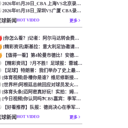
2026年05月20日_CBA 上海VS北京录像_全场录像【
0
2026年05月18日_深圳VS广厦 CBA录像_全场录像【
足球新闻
HOT VIDEO
更多
[你怎么看？]记者：阿尔马达转会费固定金额约2300万欧，外
[精彩资讯]斯基拉：意大利足协邀请布冯担任国家队领队，但遭到
【值得一看】第4轮曼市德比！安德森：从我知道曼市，曼城就是这
【精彩资讯】7月不胜！足球报：蓉城双冠王梦碎，近期成绩下滑要
【足球】特朗普：我们举办了史上最成功的一届世界杯
[体育视频]卧槽你是谁？维尼修斯接受下巴轮廓医美塑形，突然变
[世界杯]阿根廷总统回应对球员发火传言：我疯了才怪球员？全是
[体育头条]迈阿密真好玩！实拍：姆巴佩和女友被路人拍到在夜店
[今日视频]你认同吗❓️CBS嘉宾：季军赛的数据不应算进去，
0
【好看推荐】队报：德尚决心在季军赛体面告别，不希望以两连败收
篮球新闻
HOT VIDEO
更多