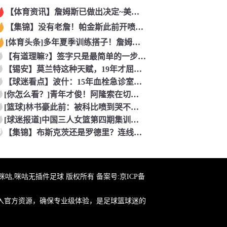
【体育资讯】詹姆斯已做出决定~美记：NBA预计会如期公布新赛
【集锦】没有老詹！帕金斯此前开喷：湖人靠东契奇和里夫斯没人会
[体育头条]多年夏季训练搭子！詹姆斯此前已经和马克西一同训练
【有道理嘛?】签字只是最简单的一步！米兰继续补充生力军！
【锡安】莫兰特这种天赋，19年才屈居第二，原来是出了锡安这个
【球迷看点】波什：15年血栓急诊室吸氧看到球队交易，我仍想复
[你怎么看？]青年才俊！阿隆索在切尔西上任后的第七堂训练课！
[篮球]林书豪此前：被科比喷到哭不是真的，但我和他曾五个月没
[球迷报道]中国三人女篮第四期集训开启 全力备战亚运会&奥运
0
【集锦】布斯克茨还是罗德里？连线博斯克：大师的选择会是谁？
在线咪咕,咪咕无插件足球 版权所有 备案号:
京ICP备
入官方资源，确保专业级体验，是足球篮球迷的