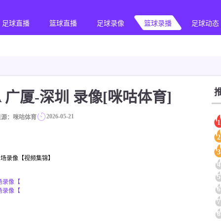
足球直播
篮球直播
足球录像
篮球录播
足球动态
 CBA 广厦-深圳 录像[咪咕体育]
2026-05-21
来源：咪咕体育
1
2
3
像_全场录像【视频集锦】
4
5
全场录像【
6
全场录像【
7
8