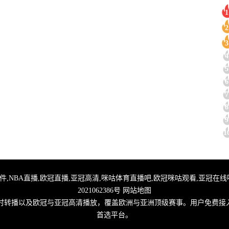
1
2
3
4
5
6
7
8
9
1
直播,足球无插件,NBA直播,欧冠直播,亚冠高清,咪咕体育直播吧,欧冠咪咕观看,亚冠
2021062386号
网站地图
实时转播以及欧冠与亚冠高清播放，覆盖欧洲与亚洲顶级赛事。用户免费接
首选平台。