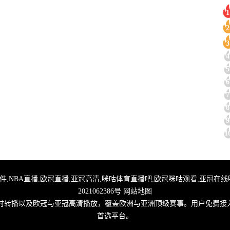
1
2
3
4
5
6
7
8
9
1
直播,足球无插件,NBA直播,欧冠直播,亚冠高清,咪咕体育直播吧,欧冠咪咕观看,亚冠
2021062386号
网站地图
实时转播以及欧冠与亚冠高清播放，覆盖欧洲与亚洲顶级赛事。用户免费接
首选平台。