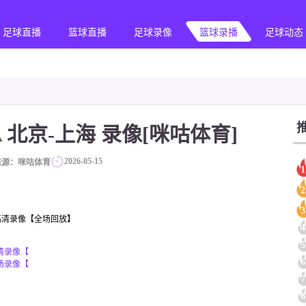
足球直播
篮球直播
足球录像
篮球录播
足球动态
 CBA 北京-上海 录像[咪咕体育]
2026-05-15
来源：咪咕体育
1
2
3
像_高清录像【全场回放】
4
5
高清录像【
6
全场录像【
7
8