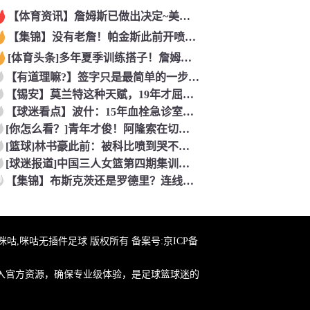
【体育资讯】詹姆斯已做出决定~美记：NBA预计会如期公布新赛
【集锦】没有老詹！帕金斯此前开喷：湖人靠东契奇和里夫斯没人会
[体育头条]多年夏季训练搭子！詹姆斯此前已经和马克西一同训练
【有道理嘛?】签字只是最简单的一步！米兰继续补充生力军！
【锡安】莫兰特这种天赋，19年才屈居第二，原来是出了锡安这个
【球迷看点】波什：15年血栓急诊室吸氧看到球队交易，我仍想复
[你怎么看？]青年才俊！阿隆索在切尔西上任后的第七堂训练课！
[篮球]林书豪此前：被科比喷到哭不是真的，但我和他曾五个月没
[球迷报道]中国三人女篮第四期集训开启 全力备战亚运会&奥运
0
【集锦】布斯克茨还是罗德里？连线博斯克：大师的选择会是谁？
在线咪咕,咪咕无插件足球 版权所有 备案号:
京ICP备
入官方资源，确保专业级体验，是足球篮球迷的