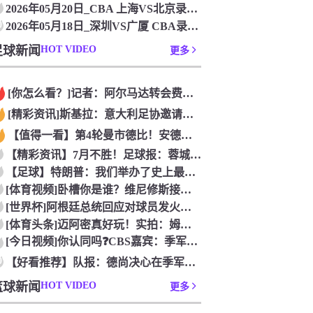
2026年05月20日_CBA 上海VS北京录像_全场录像【
0
2026年05月18日_深圳VS广厦 CBA录像_全场录像【
足球新闻
HOT VIDEO
更多
[你怎么看？]记者：阿尔马达转会费固定金额约2300万欧，外
[精彩资讯]斯基拉：意大利足协邀请布冯担任国家队领队，但遭到
【值得一看】第4轮曼市德比！安德森：从我知道曼市，曼城就是这
【精彩资讯】7月不胜！足球报：蓉城双冠王梦碎，近期成绩下滑要
【足球】特朗普：我们举办了史上最成功的一届世界杯
[体育视频]卧槽你是谁？维尼修斯接受下巴轮廓医美塑形，突然变
[世界杯]阿根廷总统回应对球员发火传言：我疯了才怪球员？全是
[体育头条]迈阿密真好玩！实拍：姆巴佩和女友被路人拍到在夜店
[今日视频]你认同吗❓️CBS嘉宾：季军赛的数据不应算进去，
0
【好看推荐】队报：德尚决心在季军赛体面告别，不希望以两连败收
篮球新闻
HOT VIDEO
更多