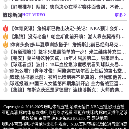
10
【好看推荐】队报：德尚决心在季军赛体面告别，不希望以两连败收
HOT VIDEO
篮球新闻
更多
【体育资讯】詹姆斯已做出决定~美记：NBA预计会如期公布新赛
1
【集锦】没有老詹！帕金斯此前开喷：湖人靠东契奇和里夫斯没人会
2
[体育头条]多年夏季训练搭子！詹姆斯此前已经和马克西一同训练
3
4
【有道理嘛?】签字只是最简单的一步！米兰继续补充生力军！
5
【锡安】莫兰特这种天赋，19年才屈居第二，原来是出了锡安这个
6
【球迷看点】波什：15年血栓急诊室吸氧看到球队交易，我仍想复
7
[你怎么看？]青年才俊！阿隆索在切尔西上任后的第七堂训练课！
8
[篮球]林书豪此前：被科比喷到哭不是真的，但我和他曾五个月没
9
[球迷报道]中国三人女篮第四期集训开启 全力备战亚运会&奥运
10
【集锦】布斯克茨还是罗德里？连线博斯克：大师的选择会是谁？
Copyright © 2016-2025 咪咕体育直播,足球无插件,NBA直播,欧冠直播,
亚冠高清,咪咕体育直播吧,欧冠咪咕观看,亚冠在线咪咕,咪咕无插件足球
版权所有 备案号:
京ICP备2021062386号
网站地图
咪咕体育直播吧提供足球无插件观看、NBA实时转播以及欧冠与亚冠高