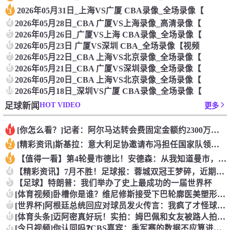
2026年05月31日_上海VS广厦 CBA录像_全场录像【
3
4
2026年05月28日_CBA 广厦VS上海录像_高清录像【
5
2026年05月26日_广厦VS上海 CBA录像_全场录像【
6
2026年05月23日 广厦VS深圳 CBA_全场录像【视频
7
2026年05月22日_CBA 上海VS北京录像_全场录像【
8
2026年05月21日_CBA 广厦VS深圳录像_全场录像【
9
2026年05月20日_CBA 上海VS北京录像_全场录像【
10
2026年05月18日_深圳VS广厦 CBA录像_全场录像【
HOT VIDEO
足球新闻
更多
[你怎么看？]记者：阿尔马达转会费固定金额约2300万欧，外
1
[精彩资讯]斯基拉：意大利足协邀请布冯担任国家队领队，但遭到
2
【值得一看】第4轮曼市德比！安德森：从我知道曼市，曼城就是这
3
4
【精彩资讯】7月不胜！足球报：蓉城双冠王梦碎，近期成绩下滑要
5
【足球】特朗普：我们举办了史上最成功的一届世界杯
6
[体育视频]卧槽你是谁？维尼修斯接受下巴轮廓医美塑形，突然变
7
[世界杯]阿根廷总统回应对球员发火传言：我疯了才怪球员？全是
8
[体育头条]迈阿密真好玩！实拍：姆巴佩和女友被路人拍到在夜店
[今日视频]你认同吗❓️CBS嘉宾：季军赛的数据不应算进去，
9