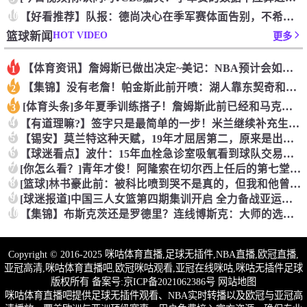
10
【好看推荐】队报：德尚决心在季军赛体面告别，不希望以两连败收
HOT VIDEO
篮球新闻
更多
【体育资讯】詹姆斯已做出决定~美记：NBA预计会如期公布新赛
1
【集锦】没有老詹！帕金斯此前开喷：湖人靠东契奇和里夫斯没人会
2
[体育头条]多年夏季训练搭子！詹姆斯此前已经和马克西一同训练
3
4
【有道理嘛?】签字只是最简单的一步！米兰继续补充生力军！
5
【锡安】莫兰特这种天赋，19年才屈居第二，原来是出了锡安这个
6
【球迷看点】波什：15年血栓急诊室吸氧看到球队交易，我仍想复
7
[你怎么看？]青年才俊！阿隆索在切尔西上任后的第七堂训练课！
8
[篮球]林书豪此前：被科比喷到哭不是真的，但我和他曾五个月没
9
[球迷报道]中国三人女篮第四期集训开启 全力备战亚运会&奥运
10
【集锦】布斯克茨还是罗德里？连线博斯克：大师的选择会是谁？
Copyright © 2016-2025 咪咕体育直播,足球无插件,NBA直播,欧冠直播,
亚冠高清,咪咕体育直播吧,欧冠咪咕观看,亚冠在线咪咕,咪咕无插件足球
版权所有 备案号:
京ICP备2021062386号
网站地图
咪咕体育直播吧提供足球无插件观看、NBA实时转播以及欧冠与亚冠高