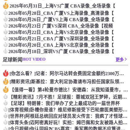
2026年05月31日_上海VS广厦 CBA录像_全场录像【
3
4
2026年05月28日_CBA 广厦VS上海录像_高清录像【
5
2026年05月26日_广厦VS上海 CBA录像_全场录像【
6
2026年05月23日 广厦VS深圳 CBA_全场录像【视频
7
2026年05月22日_CBA 上海VS北京录像_全场录像【
8
2026年05月21日_CBA 广厦VS深圳录像_全场录像【
9
2026年05月20日_CBA 上海VS北京录像_全场录像【
10
2026年05月18日_深圳VS广厦 CBA录像_全场录像【
HOT VIDEO
足球新闻
更多
[你怎么看？]记者：阿尔马达转会费固定金额约2300万欧，外
1
[精彩资讯]斯基拉：意大利足协邀请布冯担任国家队领队，但遭到
2
【值得一看】第4轮曼市德比！安德森：从我知道曼市，曼城就是这
3
4
【精彩资讯】7月不胜！足球报：蓉城双冠王梦碎，近期成绩下滑要
5
【足球】特朗普：我们举办了史上最成功的一届世界杯
6
[体育视频]卧槽你是谁？维尼修斯接受下巴轮廓医美塑形，突然变
7
[世界杯]阿根廷总统回应对球员发火传言：我疯了才怪球员？全是
8
[体育头条]迈阿密真好玩！实拍：姆巴佩和女友被路人拍到在夜店
[今日视频]你认同吗❓️CBS嘉宾：季军赛的数据不应算进去，
9