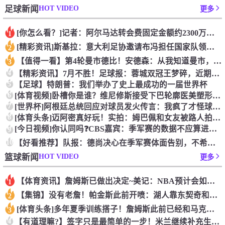
HOT VIDEO
足球新闻
更多
[你怎么看？]记者：阿尔马达转会费固定金额约2300万欧，外
1
[精彩资讯]斯基拉：意大利足协邀请布冯担任国家队领队，但遭到
2
【值得一看】第4轮曼市德比！安德森：从我知道曼市，曼城就是这
3
4
【精彩资讯】7月不胜！足球报：蓉城双冠王梦碎，近期成绩下滑要
5
【足球】特朗普：我们举办了史上最成功的一届世界杯
6
[体育视频]卧槽你是谁？维尼修斯接受下巴轮廓医美塑形，突然变
7
[世界杯]阿根廷总统回应对球员发火传言：我疯了才怪球员？全是
8
[体育头条]迈阿密真好玩！实拍：姆巴佩和女友被路人拍到在夜店
[今日视频]你认同吗❓️CBS嘉宾：季军赛的数据不应算进去，
9
10
【好看推荐】队报：德尚决心在季军赛体面告别，不希望以两连败收
HOT VIDEO
篮球新闻
更多
【体育资讯】詹姆斯已做出决定~美记：NBA预计会如期公布新赛
1
【集锦】没有老詹！帕金斯此前开喷：湖人靠东契奇和里夫斯没人会
2
[体育头条]多年夏季训练搭子！詹姆斯此前已经和马克西一同训练
3
4
【有道理嘛?】签字只是最简单的一步！米兰继续补充生力军！