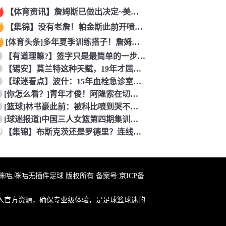
【体育资讯】詹姆斯已做出决定~美记：NBA预计会如期公布新赛
【集锦】没有老詹！帕金斯此前开喷：湖人靠东契奇和里夫斯没人会
[体育头条]多年夏季训练搭子！詹姆斯此前已经和马克西一同训练
【有道理嘛?】签字只是最简单的一步！米兰继续补充生力军！
【锡安】莫兰特这种天赋，19年才屈居第二，原来是出了锡安这个
【球迷看点】波什：15年血栓急诊室吸氧看到球队交易，我仍想复
[你怎么看？]青年才俊！阿隆索在切尔西上任后的第七堂训练课！
[篮球]林书豪此前：被科比喷到哭不是真的，但我和他曾五个月没
[球迷报道]中国三人女篮第四期集训开启 全力备战亚运会&奥运
0
【集锦】布斯克茨还是罗德里？连线博斯克：大师的选择会是谁？
在线咪咕,咪咕无插件足球 版权所有 备案号:
京ICP备
入官方资源，确保专业级体验，是足球篮球迷的