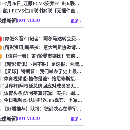
07月26日_江原FCVS安养FC 韩K联直播 免费在线直播
0
富川FCVS仁川联 韩K联【无插件直播】_2026年07月2
足球新闻
HOT VIDEO
更多
[你怎么看？]记者：阿尔马达转会费固定金额约2300万欧，外
[精彩资讯]斯基拉：意大利足协邀请布冯担任国家队领队，但遭到
【值得一看】第4轮曼市德比！安德森：从我知道曼市，曼城就是这
【精彩资讯】7月不胜！足球报：蓉城双冠王梦碎，近期成绩下滑要
【足球】特朗普：我们举办了史上最成功的一届世界杯
[体育视频]卧槽你是谁？维尼修斯接受下巴轮廓医美塑形，突然变
[世界杯]阿根廷总统回应对球员发火传言：我疯了才怪球员？全是
[体育头条]迈阿密真好玩！实拍：姆巴佩和女友被路人拍到在夜店
[今日视频]你认同吗❓️CBS嘉宾：季军赛的数据不应算进去，
0
【好看推荐】队报：德尚决心在季军赛体面告别，不希望以两连败收
篮球新闻
HOT VIDEO
更多