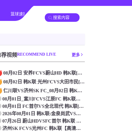
篮球速报
全球联赛
推荐视频
RECOMMEND LIVE
更多
08月02日 安养FCVS蔚山HD 韩K联[免费直播]
08月02日 韩K联 光州FCVS大田市民[免费直播]
仁川联VS济州SK FC_08月02日 韩K联[免费直播]
08月01日_富川FCVS江原FC 韩K联直播 高清赛事直播
08月01日 FC首尔VS全北现代 韩K联[比赛直播]
2026年08月01日 韩K联:金泉尚武VS浦项铁人_高清直
07月26日 蔚山HDVSFC首尔 韩K联 比赛在线观看
济州SK FCVS光州FC 韩K联【高清赛事直播】_2026