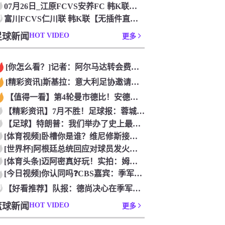
07月26日_江原FCVS安养FC 韩K联直播 免费在线直播
0
富川FCVS仁川联 韩K联【无插件直播】_2026年07月2
足球新闻
HOT VIDEO
更多
[你怎么看？]记者：阿尔马达转会费固定金额约2300万欧，外
[精彩资讯]斯基拉：意大利足协邀请布冯担任国家队领队，但遭到
【值得一看】第4轮曼市德比！安德森：从我知道曼市，曼城就是这
【精彩资讯】7月不胜！足球报：蓉城双冠王梦碎，近期成绩下滑要
【足球】特朗普：我们举办了史上最成功的一届世界杯
[体育视频]卧槽你是谁？维尼修斯接受下巴轮廓医美塑形，突然变
[世界杯]阿根廷总统回应对球员发火传言：我疯了才怪球员？全是
[体育头条]迈阿密真好玩！实拍：姆巴佩和女友被路人拍到在夜店
[今日视频]你认同吗❓️CBS嘉宾：季军赛的数据不应算进去，
0
【好看推荐】队报：德尚决心在季军赛体面告别，不希望以两连败收
篮球新闻
HOT VIDEO
更多