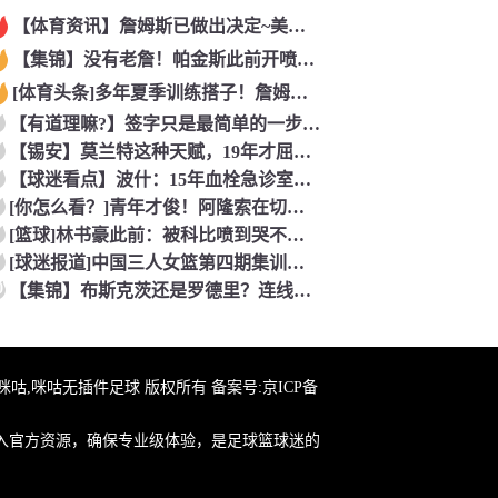
【体育资讯】詹姆斯已做出决定~美记：NBA预计会如期公布新赛
【集锦】没有老詹！帕金斯此前开喷：湖人靠东契奇和里夫斯没人会
[体育头条]多年夏季训练搭子！詹姆斯此前已经和马克西一同训练
【有道理嘛?】签字只是最简单的一步！米兰继续补充生力军！
【锡安】莫兰特这种天赋，19年才屈居第二，原来是出了锡安这个
【球迷看点】波什：15年血栓急诊室吸氧看到球队交易，我仍想复
[你怎么看？]青年才俊！阿隆索在切尔西上任后的第七堂训练课！
[篮球]林书豪此前：被科比喷到哭不是真的，但我和他曾五个月没
[球迷报道]中国三人女篮第四期集训开启 全力备战亚运会&奥运
0
【集锦】布斯克茨还是罗德里？连线博斯克：大师的选择会是谁？
在线咪咕,咪咕无插件足球 版权所有 备案号:
京ICP备
入官方资源，确保专业级体验，是足球篮球迷的