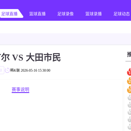
足球直播
篮球直播
足球录像
篮球录播
足球动态
首尔 VS 大田市民
联
韩K联
2026-05-16 15:30:00
1
2
赛事说明
3
4
5
6
7
8