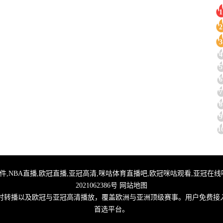
1
2
3
4
5
6
7
8
9
1
直播,足球无插件,NBA直播,欧冠直播,亚冠高清,咪咕体育直播吧,欧冠咪咕观看,亚冠
2021062386号
网站地图
实时转播以及欧冠与亚冠高清播放，覆盖欧洲与亚洲顶级赛事。用户免费接
首选平台。