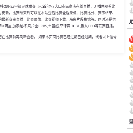
9
30分，韩国职业甲级足球联赛 : FC首尔VS大田市民高清在线直播，无插件观看比
1
时更新。比赛结束后可以在本站查看比赛全程录像、比赛比分、赛事结果、
的最新赛事直播，比赛录像，比赛视频下载，精彩片段集锦等。同时还提供
,甲A明星,加泰超杯,乌拉圭LRBS,土篮超,菲律宾UCBL,俄女CFO等联赛直播。
您在比赛前再刷新查看。 如果本页面比赛已经过期已经过期，或者以上信号
1
2
3
4
5
6
7
8
9
1