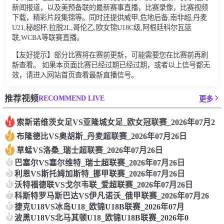
新闻报道，以及美预备联的最新赛事直播，比赛录像，比赛视频
下载，精彩片段集锦等。同时还提供威甲,危地后备,南非超,丹麦
U21,秘超杯,拉脱2L,哥伦乙,欧女锦U18C级,阿根廷科尔瓦篮
联,WCBA等联赛直播。
【友好提示】部分比赛将在赛前更新，可能需要您在比赛前再刷
新查看。 如果本页面比赛已经过期已经过期，或者以上信号都无
效，请进入网站首页查看最新直播信号。
RECOMMEND LIVE
推荐视频
更多
索斯诺维茨女足VS亚隆城女足_欧女冠联赛_2026年07月2
1
布隆德比VS奥胡斯_丹麦超联赛_2026年07月26日
2
草蜢VS洛桑_瑞士超联赛_2026年07月26日
3
4
巴塞尔VS塞尔维特_瑞士超联赛_2026年07月26日
5
利恩VS斯托姆加斯特_挪甲联赛_2026年07月26日
6
沃特福德联VS戈尔韦联_爱超联赛_2026年07月26日
7
科斯特罗马斯巴达VS伊凡诺沃_俄甲联赛_2026年07月26
8
捷克U18VS冰岛U18_欧锦U18B联赛_2026年07月
9
波黑U18VS北马其顿U18_欧锦U18B联赛_2026年0