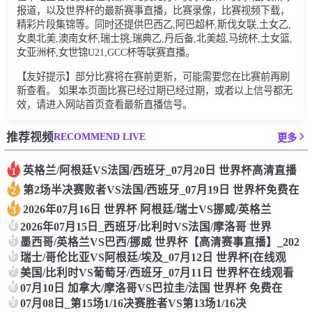
报道，以及世界杯的最新赛事直播，比赛录像，比赛视频下载，
精彩片段集锦等。同时还提供巴西乙,阿巴超杯,斯伐女联,土女乙,
女奥北美,澳南女杯,瑞士挑,瑞典乙,丹后备,北美超,马统杯,土女篮,
女亚洲杯,女世锦U21,GCC杯等联赛直播。
【友好提示】部分比赛将在赛前更新，可能需要您在比赛前再刷
新查看。 如果本页面比赛已经过期已经过期，或者以上信号都无
效，请进入网站首页查看最新直播信号。
RECOMMEND LIVE
推荐视频
更多
英格兰/阿根廷VS法国/西班牙_07月20日 世界杯高清直播
1
第2场半决赛败者VS法国/西班牙_07月19日 世界杯免费在
2
2026年07月16日 世界杯 阿根廷/瑞士VS挪威/英格兰
3
4
2026年07月15日_西班牙/比利时VS法国/摩洛哥 世界
5
墨西哥/英格兰VS巴西/挪威 世界杯【高清赛事直播】_202
6
瑞士/哥伦比亚VS阿根廷/埃及_07月12日 世界杯[在线观
7
美国/比利时VS葡萄牙/西班牙_07月11日 世界杯在线观看
8
07月10日 加拿大/摩洛哥VS巴拉圭/法国 世界杯 免费在
9
07月08日_第15场1/16决赛胜者VS第13场1/16决