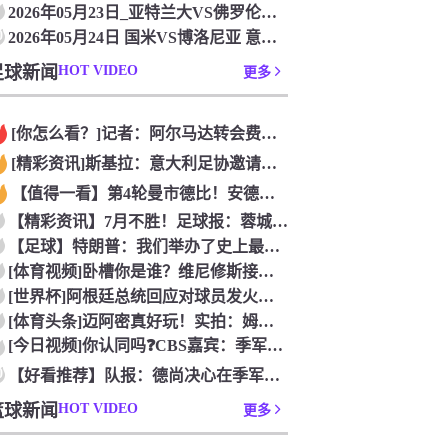
2026年05月23日_亚特兰大VS佛罗伦萨 意甲录像_全场
0
2026年05月24日 国米VS博洛尼亚 意甲_全场录像【视
足球新闻
HOT VIDEO
更多
[你怎么看？]记者：阿尔马达转会费固定金额约2300万欧，外
[精彩资讯]斯基拉：意大利足协邀请布冯担任国家队领队，但遭到
【值得一看】第4轮曼市德比！安德森：从我知道曼市，曼城就是这
【精彩资讯】7月不胜！足球报：蓉城双冠王梦碎，近期成绩下滑要
【足球】特朗普：我们举办了史上最成功的一届世界杯
[体育视频]卧槽你是谁？维尼修斯接受下巴轮廓医美塑形，突然变
[世界杯]阿根廷总统回应对球员发火传言：我疯了才怪球员？全是
[体育头条]迈阿密真好玩！实拍：姆巴佩和女友被路人拍到在夜店
[今日视频]你认同吗❓️CBS嘉宾：季军赛的数据不应算进去，
0
【好看推荐】队报：德尚决心在季军赛体面告别，不希望以两连败收
篮球新闻
HOT VIDEO
更多