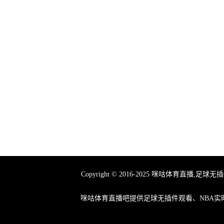
Copyright © 2016-2025 咪咕体育
咪咕体育直播吧提供足球无插件观看、NBA