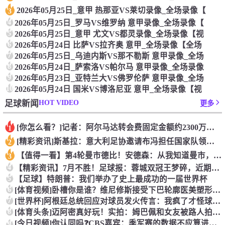
2026年05月25日_意甲 热那亚VS莱切录像_全场录像【
3
4
2026年05月25日_罗马VS维罗纳 意甲录像_全场录像【
5
2026年05月25日_意甲 尤文VS都灵录像_全场录像【视
6
2026年05月24日 比萨VS拉齐奥 意甲_全场录像【全场
7
2026年05月25日_乌迪内斯VS那不勒斯 意甲录像_全场
8
2026年05月24日_萨索洛VS帕尔马 意甲录像_全场录像
9
2026年05月23日_亚特兰大VS佛罗伦萨 意甲录像_全场
10
2026年05月24日 国米VS博洛尼亚 意甲_全场录像【视
HOT VIDEO
足球新闻
更多
[你怎么看？]记者：阿尔马达转会费固定金额约2300万欧，外
1
[精彩资讯]斯基拉：意大利足协邀请布冯担任国家队领队，但遭到
2
【值得一看】第4轮曼市德比！安德森：从我知道曼市，曼城就是这
3
4
【精彩资讯】7月不胜！足球报：蓉城双冠王梦碎，近期成绩下滑要
5
【足球】特朗普：我们举办了史上最成功的一届世界杯
6
[体育视频]卧槽你是谁？维尼修斯接受下巴轮廓医美塑形，突然变
7
[世界杯]阿根廷总统回应对球员发火传言：我疯了才怪球员？全是
8
[体育头条]迈阿密真好玩！实拍：姆巴佩和女友被路人拍到在夜店
[今日视频]你认同吗❓️CBS嘉宾：季军赛的数据不应算进去，
9