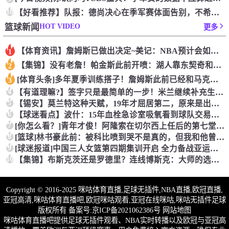
10
【好看推荐】队报：德尚决心在季军赛体面告别，不希望以两连败收
HOT VIDEO
篮球新闻
更多
【体育资讯】詹姆斯已做出决定~美记：NBA预计会如期公布新赛
1
【集锦】没有老詹！帕金斯此前开喷：湖人靠东契奇和里夫斯没人会
2
[体育头条]多年夏季训练搭子！詹姆斯此前已经和马克西一同训练
3
4
【有道理嘛?】签字只是最简单的一步！米兰继续补充生力军！
5
【锡安】莫兰特这种天赋，19年才屈居第二，原来是出了锡安这个
6
【球迷看点】波什：15年血栓急诊室吸氧看到球队交易，我仍想复
7
[你怎么看？]青年才俊！阿隆索在切尔西上任后的第七堂训练课！
8
[篮球]林书豪此前：被科比喷到哭不是真的，但我和他曾五个月没
9
[球迷报道]中国三人女篮第四期集训开启 全力备战亚运会&奥运
10
【集锦】布斯克茨还是罗德里？连线博斯克：大师的选择会是谁？
Copyright © 2016-2025 咪咕体育直播,足球无插件,NBA直播,欧冠直播,
亚冠高清,咪咕体育直播吧,欧冠咪咕观看,亚冠在线咪咕,咪咕无插件足球
版权所有 备案号:
京ICP备2021062386号
网站地图
咪咕体育直播吧提供足球无插件观看、NBA实时转播以及欧冠与亚冠高