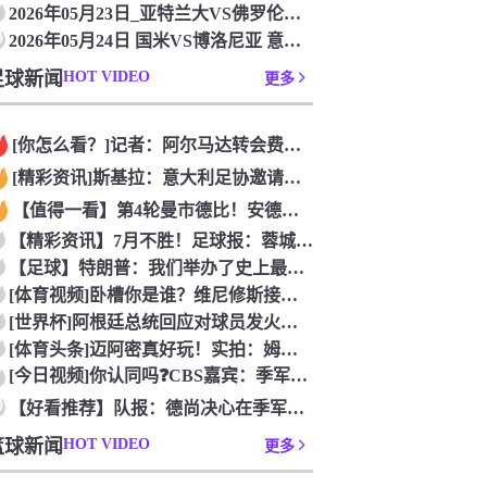
2026年05月23日_亚特兰大VS佛罗伦萨 意甲录像_全场
0
2026年05月24日 国米VS博洛尼亚 意甲_全场录像【视
足球新闻
HOT VIDEO
更多
[你怎么看？]记者：阿尔马达转会费固定金额约2300万欧，外
[精彩资讯]斯基拉：意大利足协邀请布冯担任国家队领队，但遭到
【值得一看】第4轮曼市德比！安德森：从我知道曼市，曼城就是这
【精彩资讯】7月不胜！足球报：蓉城双冠王梦碎，近期成绩下滑要
【足球】特朗普：我们举办了史上最成功的一届世界杯
[体育视频]卧槽你是谁？维尼修斯接受下巴轮廓医美塑形，突然变
[世界杯]阿根廷总统回应对球员发火传言：我疯了才怪球员？全是
[体育头条]迈阿密真好玩！实拍：姆巴佩和女友被路人拍到在夜店
[今日视频]你认同吗❓️CBS嘉宾：季军赛的数据不应算进去，
0
【好看推荐】队报：德尚决心在季军赛体面告别，不希望以两连败收
篮球新闻
HOT VIDEO
更多