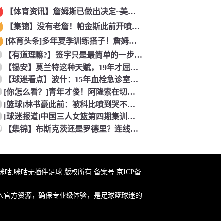
【体育资讯】詹姆斯已做出决定~美记：NBA预计会如期公布新赛
【集锦】没有老詹！帕金斯此前开喷：湖人靠东契奇和里夫斯没人会
[体育头条]多年夏季训练搭子！詹姆斯此前已经和马克西一同训练
【有道理嘛?】签字只是最简单的一步！米兰继续补充生力军！
【锡安】莫兰特这种天赋，19年才屈居第二，原来是出了锡安这个
【球迷看点】波什：15年血栓急诊室吸氧看到球队交易，我仍想复
[你怎么看？]青年才俊！阿隆索在切尔西上任后的第七堂训练课！
[篮球]林书豪此前：被科比喷到哭不是真的，但我和他曾五个月没
[球迷报道]中国三人女篮第四期集训开启 全力备战亚运会&奥运
0
【集锦】布斯克茨还是罗德里？连线博斯克：大师的选择会是谁？
在线咪咕,咪咕无插件足球 版权所有 备案号:
京ICP备
入官方资源，确保专业级体验，是足球篮球迷的