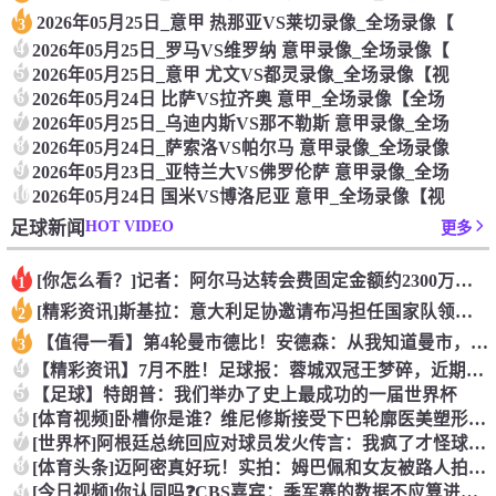
2026年05月25日_意甲 热那亚VS莱切录像_全场录像【
3
4
2026年05月25日_罗马VS维罗纳 意甲录像_全场录像【
5
2026年05月25日_意甲 尤文VS都灵录像_全场录像【视
6
2026年05月24日 比萨VS拉齐奥 意甲_全场录像【全场
7
2026年05月25日_乌迪内斯VS那不勒斯 意甲录像_全场
8
2026年05月24日_萨索洛VS帕尔马 意甲录像_全场录像
9
2026年05月23日_亚特兰大VS佛罗伦萨 意甲录像_全场
10
2026年05月24日 国米VS博洛尼亚 意甲_全场录像【视
HOT VIDEO
足球新闻
更多
[你怎么看？]记者：阿尔马达转会费固定金额约2300万欧，外
1
[精彩资讯]斯基拉：意大利足协邀请布冯担任国家队领队，但遭到
2
【值得一看】第4轮曼市德比！安德森：从我知道曼市，曼城就是这
3
4
【精彩资讯】7月不胜！足球报：蓉城双冠王梦碎，近期成绩下滑要
5
【足球】特朗普：我们举办了史上最成功的一届世界杯
6
[体育视频]卧槽你是谁？维尼修斯接受下巴轮廓医美塑形，突然变
7
[世界杯]阿根廷总统回应对球员发火传言：我疯了才怪球员？全是
8
[体育头条]迈阿密真好玩！实拍：姆巴佩和女友被路人拍到在夜店
[今日视频]你认同吗❓️CBS嘉宾：季军赛的数据不应算进去，
9