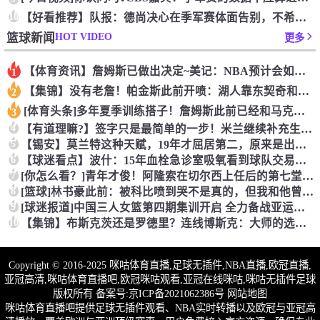
10
【好看推荐】队报：德尚决心在季军赛体面告别，不希望以两连败收
HOT VIDEO
篮球新闻
更多
【体育资讯】詹姆斯已做出决定~美记：NBA预计会如期公布新赛
1
【集锦】没有老詹！帕金斯此前开喷：湖人靠东契奇和里夫斯没人会
2
[体育头条]多年夏季训练搭子！詹姆斯此前已经和马克西一同训练
3
4
【有道理嘛?】签字只是最简单的一步！米兰继续补充生力军！
5
【锡安】莫兰特这种天赋，19年才屈居第二，原来是出了锡安这个
6
【球迷看点】波什：15年血栓急诊室吸氧看到球队交易，我仍想复
7
[你怎么看？]青年才俊！阿隆索在切尔西上任后的第七堂训练课！
8
[篮球]林书豪此前：被科比喷到哭不是真的，但我和他曾五个月没
9
[球迷报道]中国三人女篮第四期集训开启 全力备战亚运会&奥运
10
【集锦】布斯克茨还是罗德里？连线博斯克：大师的选择会是谁？
Copyright © 2016-2025 咪咕体育直播,足球无插件,NBA直播,欧冠直播,
亚冠高清,咪咕体育直播吧,欧冠咪咕观看,亚冠在线咪咕,咪咕无插件足球
版权所有 备案号:
京ICP备2021062386号
网站地图
咪咕体育直播吧提供足球无插件观看、NBA实时转播以及欧冠与亚冠高