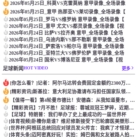
2026年05月25日_科莫VS克雷莫纳 意甲录像_全场录像
2
2026年05月25日_意甲 热那亚VS莱切录像_全场录像【
3
4
2026年05月25日_罗马VS维罗纳 意甲录像_全场录像【
5
2026年05月25日_意甲 尤文VS都灵录像_全场录像【视
6
2026年05月24日 比萨VS拉齐奥 意甲_全场录像【全场
7
2026年05月25日_乌迪内斯VS那不勒斯 意甲录像_全场
8
2026年05月24日_萨索洛VS帕尔马 意甲录像_全场录像
9
2026年05月23日_亚特兰大VS佛罗伦萨 意甲录像_全场
10
2026年05月24日 国米VS博洛尼亚 意甲_全场录像【视
HOT VIDEO
足球新闻
更多
[你怎么看？]记者：阿尔马达转会费固定金额约2300万欧，外
1
[精彩资讯]斯基拉：意大利足协邀请布冯担任国家队领队，但遭到
2
【值得一看】第4轮曼市德比！安德森：从我知道曼市，曼城就是这
3
4
【精彩资讯】7月不胜！足球报：蓉城双冠王梦碎，近期成绩下滑要
5
【足球】特朗普：我们举办了史上最成功的一届世界杯
6
[体育视频]卧槽你是谁？维尼修斯接受下巴轮廓医美塑形，突然变
7
[世界杯]阿根廷总统回应对球员发火传言：我疯了才怪球员？全是
8
[体育头条]迈阿密真好玩！实拍：姆巴佩和女友被路人拍到在夜店