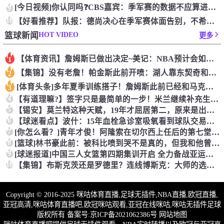
[今日视频]你认同吗❓️CBS嘉宾：季军赛的数据不应算进去，
9
10
【好看推荐】队报：德尚决心在季军赛体面告别，不希望以两连败收
HOT VIDEO
篮球新闻
更多
【体育资讯】詹姆斯已做出决定~美记：NBA预计会如期公布新赛
1
【集锦】没有老詹！帕金斯此前开喷：湖人靠东契奇和里夫斯没人会
2
[体育头条]多年夏季训练搭子！詹姆斯此前已经和马克西一同训练
3
4
【有道理嘛?】签字只是最简单的一步！米兰继续补充生力军！
5
【锡安】莫兰特这种天赋，19年才屈居第二，原来是出了锡安这个
6
【球迷看点】波什：15年血栓急诊室吸氧看到球队交易，我仍想复
7
[你怎么看？]青年才俊！阿隆索在切尔西上任后的第七堂训练课！
8
[篮球]林书豪此前：被科比喷到哭不是真的，但我和他曾五个月没
9
[球迷报道]中国三人女篮第四期集训开启 全力备战亚运会&奥运
10
【集锦】布斯克茨还是罗德里？连线博斯克：大师的选择会是谁？
Copyright © 2016-2025 咪咕体育直播,足球无插件,NBA直播,欧冠直播,
亚冠高清,咪咕体育直播吧,欧冠咪咕观看,亚冠在线咪咕,咪咕无插件足球
版权所有 备案号:
京ICP备2021062386号
网站地图