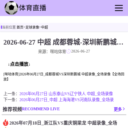
首页
>
>
当前位置:
首页
足球录像
中超
足球直播
篮球直播
2026-06-27 中超 成都蓉城-深圳新鹏城 录像[咪咕体育]
足球录像
2026-06-27
来源：咪咕体育
篮球录播
足球动态
↓点击播放↓
篮球速报
[咪咕体育]2026年06月27日_成都蓉城VS深圳新鹏城 中超录像_全场录像【全场回
放】
全球联赛
上一条：
2026年06月27日 山东泰山VS辽宁铁人 中超_全场录像
下一条：
2026年06月27日_中超 上海海港VS河南队录像_全场录
RECOMMEND LIVE
推荐视频
更多
2026年07月18日_浙江队VS重庆铜梁龙 中超录像_全场
1