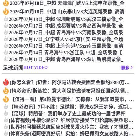
2026年07月18日_中超 天津津门虎VS上海申花录像_全
2
2026年07月18日_中超 山东泰山VS大连英博录像_高清
3
4
2026年07月18日_中超 深圳新鹏城VS武汉三镇录像_全
5
2026年07月17日_中超 成都蓉城VS青岛西海岸录像_全
6
2026年07月17日_中超 青岛海牛VS河南队录像_全场录
7
2026年07月17日_辽宁铁人VS北京国安 中超录像_全场
8
2026年07月17日_中超 上海海港VS云南玉昆录像_高清
9
2026年07月14日 青岛海牛VS浙江队 中超_全场录像【
10
2026年07月11日_中超 青岛西海岸VS深圳新鹏城录像_
HOT VIDEO
足球新闻
更多
[你怎么看？]记者：阿尔马达转会费固定金额约2300万欧，外
1
[精彩资讯]斯基拉：意大利足协邀请布冯担任国家队领队，但遭到
2
【值得一看】第4轮曼市德比！安德森：从我知道曼市，曼城就是这
3
4
【精彩资讯】7月不胜！足球报：蓉城双冠王梦碎，近期成绩下滑要
5
【足球】特朗普：我们举办了史上最成功的一届世界杯
6
[体育视频]卧槽你是谁？维尼修斯接受下巴轮廓医美塑形，突然变
7
[世界杯]阿根廷总统回应对球员发火传言：我疯了才怪球员？全是
8
[体育头条]迈阿密真好玩！实拍：姆巴佩和女友被路人拍到在夜店