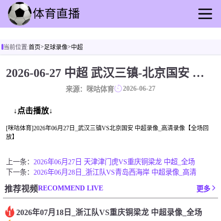
首页
>
>
当前位置:
首页
足球录像
中超
足球直播
篮球直播
2026-06-27 中超 武汉三镇-北京国安 录像[咪咕体育]
足球录像
2026-06-27
来源：咪咕体育
篮球录播
足球动态
↓点击播放↓
篮球速报
[咪咕体育]2026年06月27日_武汉三镇VS北京国安 中超录像_高清录像【全场回
放】
全球联赛
上一条：
2026年06月27日 天津津门虎VS重庆铜梁龙 中超_全场
下一条：
2026年06月28日_浙江队VS青岛西海岸 中超录像_高清
RECOMMEND LIVE
推荐视频
更多
2026年07月18日_浙江队VS重庆铜梁龙 中超录像_全场
1