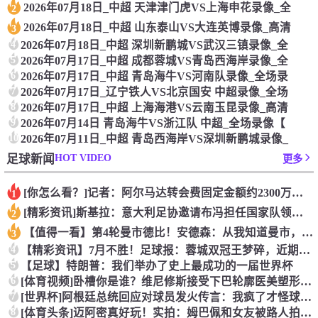
2026年07月18日_中超 天津津门虎VS上海申花录像_全
2
2026年07月18日_中超 山东泰山VS大连英博录像_高清
3
4
2026年07月18日_中超 深圳新鹏城VS武汉三镇录像_全
5
2026年07月17日_中超 成都蓉城VS青岛西海岸录像_全
6
2026年07月17日_中超 青岛海牛VS河南队录像_全场录
7
2026年07月17日_辽宁铁人VS北京国安 中超录像_全场
8
2026年07月17日_中超 上海海港VS云南玉昆录像_高清
9
2026年07月14日 青岛海牛VS浙江队 中超_全场录像【
10
2026年07月11日_中超 青岛西海岸VS深圳新鹏城录像_
HOT VIDEO
足球新闻
更多
[你怎么看？]记者：阿尔马达转会费固定金额约2300万欧，外
1
[精彩资讯]斯基拉：意大利足协邀请布冯担任国家队领队，但遭到
2
【值得一看】第4轮曼市德比！安德森：从我知道曼市，曼城就是这
3
4
【精彩资讯】7月不胜！足球报：蓉城双冠王梦碎，近期成绩下滑要
5
【足球】特朗普：我们举办了史上最成功的一届世界杯
6
[体育视频]卧槽你是谁？维尼修斯接受下巴轮廓医美塑形，突然变
7
[世界杯]阿根廷总统回应对球员发火传言：我疯了才怪球员？全是
8
[体育头条]迈阿密真好玩！实拍：姆巴佩和女友被路人拍到在夜店