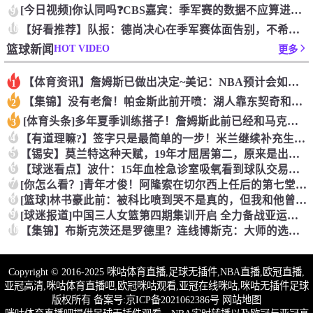
[今日视频]你认同吗❓️CBS嘉宾：季军赛的数据不应算进去，
9
10
【好看推荐】队报：德尚决心在季军赛体面告别，不希望以两连败收
HOT VIDEO
篮球新闻
更多
【体育资讯】詹姆斯已做出决定~美记：NBA预计会如期公布新赛
1
【集锦】没有老詹！帕金斯此前开喷：湖人靠东契奇和里夫斯没人会
2
[体育头条]多年夏季训练搭子！詹姆斯此前已经和马克西一同训练
3
4
【有道理嘛?】签字只是最简单的一步！米兰继续补充生力军！
5
【锡安】莫兰特这种天赋，19年才屈居第二，原来是出了锡安这个
6
【球迷看点】波什：15年血栓急诊室吸氧看到球队交易，我仍想复
7
[你怎么看？]青年才俊！阿隆索在切尔西上任后的第七堂训练课！
8
[篮球]林书豪此前：被科比喷到哭不是真的，但我和他曾五个月没
9
[球迷报道]中国三人女篮第四期集训开启 全力备战亚运会&奥运
10
【集锦】布斯克茨还是罗德里？连线博斯克：大师的选择会是谁？
Copyright © 2016-2025 咪咕体育直播,足球无插件,NBA直播,欧冠直播,
亚冠高清,咪咕体育直播吧,欧冠咪咕观看,亚冠在线咪咕,咪咕无插件足球
版权所有 备案号:
京ICP备2021062386号
网站地图