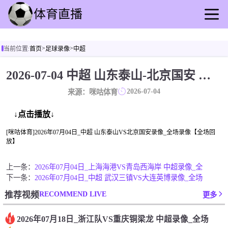
首页
>
>
当前位置:
首页
足球录像
中超
足球直播
篮球直播
2026-07-04 中超 山东泰山-北京国安 录像[咪咕体育]
足球录像
2026-07-04
来源：咪咕体育
篮球录播
足球动态
↓点击播放↓
篮球速报
[咪咕体育]2026年07月04日_中超 山东泰山VS北京国安录像_全场录像【全场回
放】
全球联赛
上一条：
2026年07月04日_上海海港VS青岛西海岸 中超录像_全
下一条：
2026年07月04日_中超 武汉三镇VS大连英博录像_全场
RECOMMEND LIVE
推荐视频
更多
2026年07月18日_浙江队VS重庆铜梁龙 中超录像_全场
1