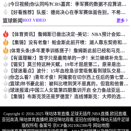
[今日视频]你认同吗❓️CBS嘉宾：季军赛的数据不应算进去，
9
10
【好看推荐】队报：德尚决心在季军赛体面告别，不希望以两连败收
HOT VIDEO
篮球新闻
更多
【体育资讯】詹姆斯已做出决定~美记：NBA预计会如期公布新赛
1
【集锦】没有老詹！帕金斯此前开喷：湖人靠东契奇和里夫斯没人会
2
[体育头条]多年夏季训练搭子！詹姆斯此前已经和马克西一同训练
3
4
【有道理嘛?】签字只是最简单的一步！米兰继续补充生力军！
5
【锡安】莫兰特这种天赋，19年才屈居第二，原来是出了锡安这个
6
【球迷看点】波什：15年血栓急诊室吸氧看到球队交易，我仍想复
7
[你怎么看？]青年才俊！阿隆索在切尔西上任后的第七堂训练课！
8
[篮球]林书豪此前：被科比喷到哭不是真的，但我和他曾五个月没
9
[球迷报道]中国三人女篮第四期集训开启 全力备战亚运会&奥运
10
【集锦】布斯克茨还是罗德里？连线博斯克：大师的选择会是谁？
Copyright © 2016-2025 咪咕体育直播,足球无插件,NBA直播,欧冠直播,
亚冠高清,咪咕体育直播吧,欧冠咪咕观看,亚冠在线咪咕,咪咕无插件足球
版权所有 备案号:
京ICP备2021062386号
网站地图