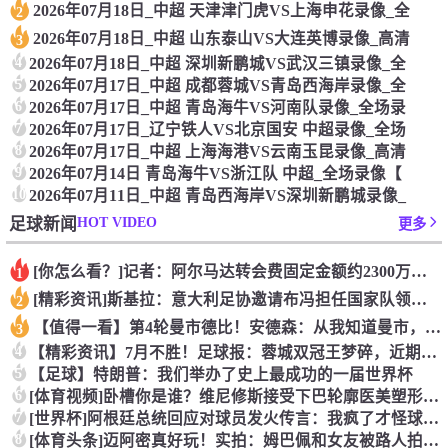
2026年07月18日_中超 天津津门虎VS上海申花录像_全
2
2026年07月18日_中超 山东泰山VS大连英博录像_高清
3
4
2026年07月18日_中超 深圳新鹏城VS武汉三镇录像_全
5
2026年07月17日_中超 成都蓉城VS青岛西海岸录像_全
6
2026年07月17日_中超 青岛海牛VS河南队录像_全场录
7
2026年07月17日_辽宁铁人VS北京国安 中超录像_全场
8
2026年07月17日_中超 上海海港VS云南玉昆录像_高清
9
2026年07月14日 青岛海牛VS浙江队 中超_全场录像【
10
2026年07月11日_中超 青岛西海岸VS深圳新鹏城录像_
HOT VIDEO
足球新闻
更多
[你怎么看？]记者：阿尔马达转会费固定金额约2300万欧，外
1
[精彩资讯]斯基拉：意大利足协邀请布冯担任国家队领队，但遭到
2
【值得一看】第4轮曼市德比！安德森：从我知道曼市，曼城就是这
3
4
【精彩资讯】7月不胜！足球报：蓉城双冠王梦碎，近期成绩下滑要
5
【足球】特朗普：我们举办了史上最成功的一届世界杯
6
[体育视频]卧槽你是谁？维尼修斯接受下巴轮廓医美塑形，突然变
7
[世界杯]阿根廷总统回应对球员发火传言：我疯了才怪球员？全是
8
[体育头条]迈阿密真好玩！实拍：姆巴佩和女友被路人拍到在夜店