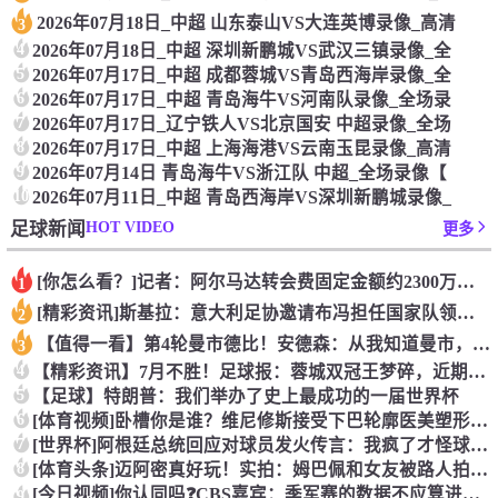
2026年07月18日_中超 山东泰山VS大连英博录像_高清
3
4
2026年07月18日_中超 深圳新鹏城VS武汉三镇录像_全
5
2026年07月17日_中超 成都蓉城VS青岛西海岸录像_全
6
2026年07月17日_中超 青岛海牛VS河南队录像_全场录
7
2026年07月17日_辽宁铁人VS北京国安 中超录像_全场
8
2026年07月17日_中超 上海海港VS云南玉昆录像_高清
9
2026年07月14日 青岛海牛VS浙江队 中超_全场录像【
10
2026年07月11日_中超 青岛西海岸VS深圳新鹏城录像_
HOT VIDEO
足球新闻
更多
[你怎么看？]记者：阿尔马达转会费固定金额约2300万欧，外
1
[精彩资讯]斯基拉：意大利足协邀请布冯担任国家队领队，但遭到
2
【值得一看】第4轮曼市德比！安德森：从我知道曼市，曼城就是这
3
4
【精彩资讯】7月不胜！足球报：蓉城双冠王梦碎，近期成绩下滑要
5
【足球】特朗普：我们举办了史上最成功的一届世界杯
6
[体育视频]卧槽你是谁？维尼修斯接受下巴轮廓医美塑形，突然变
7
[世界杯]阿根廷总统回应对球员发火传言：我疯了才怪球员？全是
8
[体育头条]迈阿密真好玩！实拍：姆巴佩和女友被路人拍到在夜店
[今日视频]你认同吗❓️CBS嘉宾：季军赛的数据不应算进去，
9