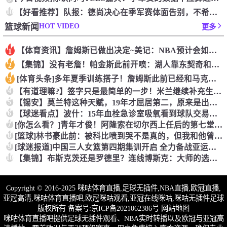
10
【好看推荐】队报：德尚决心在季军赛体面告别，不希望以两连败收
HOT VIDEO
篮球新闻
更多
【体育资讯】詹姆斯已做出决定~美记：NBA预计会如期公布新赛
1
【集锦】没有老詹！帕金斯此前开喷：湖人靠东契奇和里夫斯没人会
2
[体育头条]多年夏季训练搭子！詹姆斯此前已经和马克西一同训练
3
4
【有道理嘛?】签字只是最简单的一步！米兰继续补充生力军！
5
【锡安】莫兰特这种天赋，19年才屈居第二，原来是出了锡安这个
6
【球迷看点】波什：15年血栓急诊室吸氧看到球队交易，我仍想复
7
[你怎么看？]青年才俊！阿隆索在切尔西上任后的第七堂训练课！
8
[篮球]林书豪此前：被科比喷到哭不是真的，但我和他曾五个月没
9
[球迷报道]中国三人女篮第四期集训开启 全力备战亚运会&奥运
10
【集锦】布斯克茨还是罗德里？连线博斯克：大师的选择会是谁？
Copyright © 2016-2025 咪咕体育直播,足球无插件,NBA直播,欧冠直播,
亚冠高清,咪咕体育直播吧,欧冠咪咕观看,亚冠在线咪咕,咪咕无插件足球
版权所有 备案号:
京ICP备2021062386号
网站地图
咪咕体育直播吧提供足球无插件观看、NBA实时转播以及欧冠与亚冠高