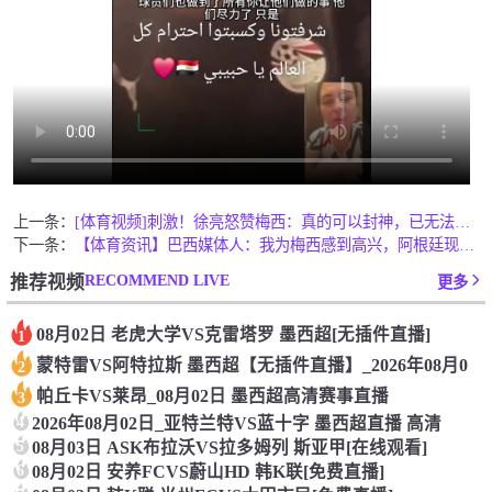
上一条：
[体育视频]刺激！徐亮怒赞梅西：真的可以封神，已无法用语言来
下一条：
【体育资讯】巴西媒体人：我为梅西感到高兴，阿根廷现在是南美独
RECOMMEND LIVE
推荐视频
更多
08月02日 老虎大学VS克雷塔罗 墨西超[无插件直播]
1
蒙特雷VS阿特拉斯 墨西超【无插件直播】_2026年08月0
2
帕丘卡VS莱昂_08月02日 墨西超高清赛事直播
3
4
2026年08月02日_亚特兰特VS蓝十字 墨西超直播 高清
5
08月03日 ASK布拉沃VS拉多姆列 斯亚甲[在线观看]
6
08月02日 安养FCVS蔚山HD 韩K联[免费直播]