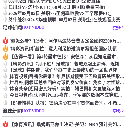
7
08月02日 韩K联 光州FCVS大田市民[免费直播]
8
仁川联VS济州SK FC_08月02日 韩K联[免费直播]
9
2026年08月02日 美职业:圣何塞地震VS辛辛那提FC_
10
纳什维尔SCVS华盛顿联_08月02日 美职业[在线观看比赛
HOT VIDEO
足球新闻
更多
[你怎么看？]记者：阿尔马达转会费固定金额约2300万欧，外
1
[精彩资讯]斯基拉：意大利足协邀请布冯担任国家队领队，但遭到
2
【值得一看】第4轮曼市德比！安德森：从我知道曼市，曼城就是这
3
4
【精彩资讯】7月不胜！足球报：蓉城双冠王梦碎，近期成绩下滑要
5
【足球】特朗普：我们举办了史上最成功的一届世界杯
6
[体育视频]卧槽你是谁？维尼修斯接受下巴轮廓医美塑形，突然变
7
[世界杯]阿根廷总统回应对球员发火传言：我疯了才怪球员？全是
8
[体育头条]迈阿密真好玩！实拍：姆巴佩和女友被路人拍到在夜店
[今日视频]你认同吗❓️CBS嘉宾：季军赛的数据不应算进去，
9
10
【好看推荐】队报：德尚决心在季军赛体面告别，不希望以两连败收
HOT VIDEO
篮球新闻
更多
【体育资讯】詹姆斯已做出决定~美记：NBA预计会如期公布新赛
1