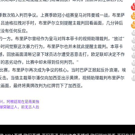
1
季数次陷入判罚争议。上赛季欧冠小组赛皇马对阵曼城一战，布里萨
2
：吕迪格拉拽对手时，布里萨尔立刻提醒主裁判回看画面，几分钟后
3
程没有任何反应。
4
的一方。布里萨尔曾经作为皇马对阵本菲卡的视频助理裁判，“放过”
5
一时间觉察这次暴力行为，布里萨尔也并未就此提醒主裁判。本菲卡
6
憾，回放画面清晰记录下球员达尔遭受恶意击打，欧足联却决定不作
7
的恶劣动作，比赛中却未得到任何判罚。”
8
的比赛，布里萨尔再次成为争议的核心。当时巴萨正掀起反扑浪潮，埃
9
反击。当值主裁蒂尔潘仅向加西亚出示黄牌，视频助理裁判布里萨尔
1
放画面，最终将黄牌改判为红牌罚下了加西亚。
兴，阿根廷现在是南美独
球突破过人，前无古人后