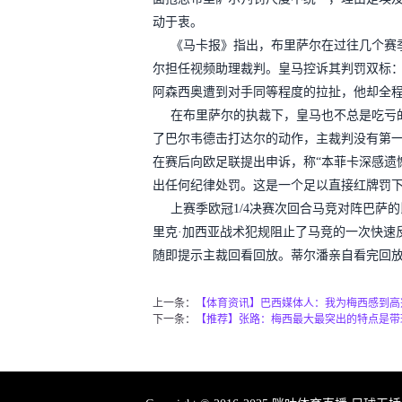
动于衷。
《马卡报》指出，布里萨尔在过往几个赛
尔担任视频助理裁判。皇马控诉其判罚双标
阿森西奥遭到对手同等程度的拉扯，他却全
在布里萨尔的执裁下，皇马也不总是吃亏
了巴尔韦德击打达尔的动作，主裁判没有第
在赛后向欧足联提出申诉，称“本菲卡深感遗
出任何纪律处罚。这是一个足以直接红牌罚下
上赛季欧冠1/4决赛次回合马竞对阵巴萨
里克·加西亚战术犯规阻止了马竞的一次快速
随即提示主裁回看回放。蒂尔潘亲自看完回
上一条：
【体育资讯】巴西媒体人：我为梅西感到高
下一条：
【推荐】张路：梅西最大最突出的特点是带