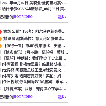
2026年08月02日 美职业:圣何塞地震VS辛辛那提FC_
0
纳什维尔SCVS华盛顿联_08月02日 美职业[在线观看比赛
足球新闻
HOT VIDEO
更多
[你怎么看？]记者：阿尔马达转会费固定金额约2300万欧，外
[精彩资讯]斯基拉：意大利足协邀请布冯担任国家队领队，但遭到
【值得一看】第4轮曼市德比！安德森：从我知道曼市，曼城就是这
【精彩资讯】7月不胜！足球报：蓉城双冠王梦碎，近期成绩下滑要
【足球】特朗普：我们举办了史上最成功的一届世界杯
[体育视频]卧槽你是谁？维尼修斯接受下巴轮廓医美塑形，突然变
[世界杯]阿根廷总统回应对球员发火传言：我疯了才怪球员？全是
[体育头条]迈阿密真好玩！实拍：姆巴佩和女友被路人拍到在夜店
[今日视频]你认同吗❓️CBS嘉宾：季军赛的数据不应算进去，
0
【好看推荐】队报：德尚决心在季军赛体面告别，不希望以两连败收
篮球新闻
HOT VIDEO
更多