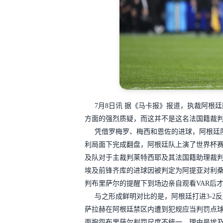
7月8日讯
据《马卡报》报道，执裁阿根廷
方面的强烈质疑，而这并不是这名法国籍裁
凭借罗梅罗、梅西和恩佐的进球，阿根廷队
利局面下完成翻盘，阿根廷队上演了世界杯
及队对于主裁判莱特西耶及其法国籍助理裁判
埃及前锋齐库的进球因被判定为阿提亚对利桑
判布里萨尔的提醒下到场边亲自观看VAR后
与之形成鲜明对比的是，阿根廷打进3-2
萨拉赫在阿根廷禁区内遭到犯规应当判罚点
面抱怨布里萨尔判罚尺度不统一，理由是埃