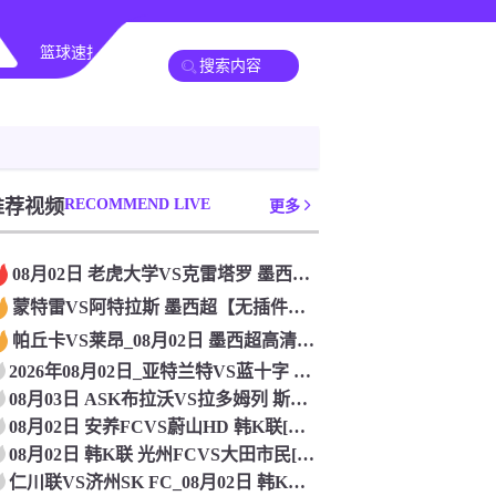
篮球速报
全球联赛
推荐视频
RECOMMEND LIVE
更多
08月02日 老虎大学VS克雷塔罗 墨西超[无插件直播]
蒙特雷VS阿特拉斯 墨西超【无插件直播】_2026年08月0
帕丘卡VS莱昂_08月02日 墨西超高清赛事直播
2026年08月02日_亚特兰特VS蓝十字 墨西超直播 高清
08月03日 ASK布拉沃VS拉多姆列 斯亚甲[在线观看]
08月02日 安养FCVS蔚山HD 韩K联[免费直播]
08月02日 韩K联 光州FCVS大田市民[免费直播]
仁川联VS济州SK FC_08月02日 韩K联[免费直播]