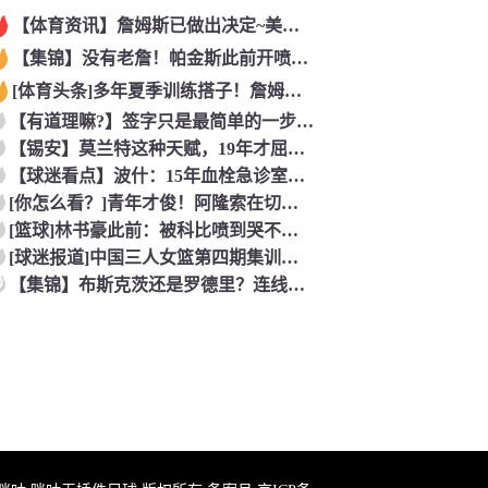
【体育资讯】詹姆斯已做出决定~美记：NBA预计会如期公布新赛
【集锦】没有老詹！帕金斯此前开喷：湖人靠东契奇和里夫斯没人会
[体育头条]多年夏季训练搭子！詹姆斯此前已经和马克西一同训练
【有道理嘛?】签字只是最简单的一步！米兰继续补充生力军！
【锡安】莫兰特这种天赋，19年才屈居第二，原来是出了锡安这个
【球迷看点】波什：15年血栓急诊室吸氧看到球队交易，我仍想复
[你怎么看？]青年才俊！阿隆索在切尔西上任后的第七堂训练课！
[篮球]林书豪此前：被科比喷到哭不是真的，但我和他曾五个月没
[球迷报道]中国三人女篮第四期集训开启 全力备战亚运会&奥运
0
【集锦】布斯克茨还是罗德里？连线博斯克：大师的选择会是谁？