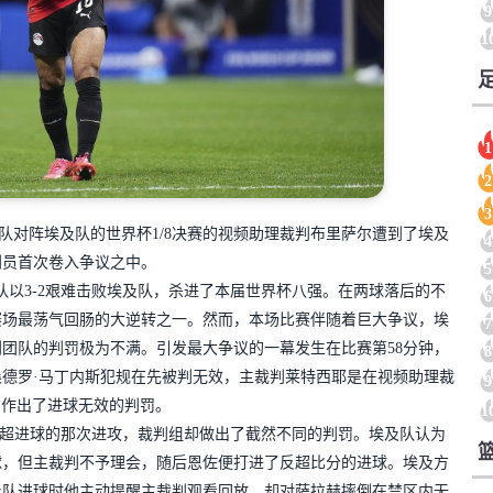
9
1
1
2
3
队对阵埃及队的世界杯1/8决赛的视频助理裁判布里萨尔遭到了埃及
4
判员首次卷入争议之中。
5
以3-2艰难击败埃及队，杀进了本届世界杯八强。在两球落后的不
6
赛场最荡气回肠的大逆转之一。然而，本场比赛伴随着巨大争议，埃
7
团队的判罚极为不满。引发最大争议的一幕发生在比赛第58分钟，
8
德罗·马丁内斯犯规在先被判无效，主裁判莱特西耶是在视频助理裁
9
才作出了进球无效的判罚。
1
反超进球的那次进攻，裁判组却做出了截然不同的判罚。埃及队认为
球，但主裁判不予理会，随后恩佐便打进了反超比分的进球。埃及方
及队进球时他主动提醒主裁判观看回放，却对萨拉赫摔倒在禁区内无