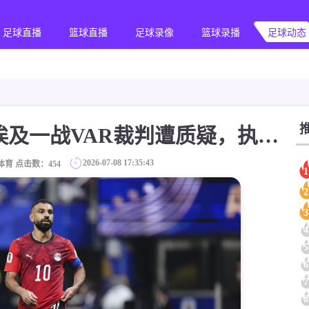
足球直播
篮球直播
足球录像
篮球录播
足球动态
[足球]马卡：阿根廷埃及一战VAR裁判遭质疑，执裁欧冠早已屡陷争议
2026-07-08 17:35:43
体育 点击数：
454
1
2
3
4
5
6
7
8