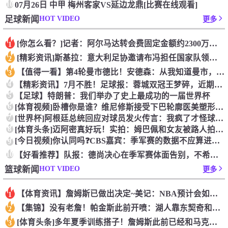
10
07月26日 中甲 梅州客家VS延边龙鼎[比赛在线观看]
HOT VIDEO
足球新闻
更多
[你怎么看？]记者：阿尔马达转会费固定金额约2300万欧，外
1
[精彩资讯]斯基拉：意大利足协邀请布冯担任国家队领队，但遭到
2
【值得一看】第4轮曼市德比！安德森：从我知道曼市，曼城就是这
3
4
【精彩资讯】7月不胜！足球报：蓉城双冠王梦碎，近期成绩下滑要
5
【足球】特朗普：我们举办了史上最成功的一届世界杯
6
[体育视频]卧槽你是谁？维尼修斯接受下巴轮廓医美塑形，突然变
7
[世界杯]阿根廷总统回应对球员发火传言：我疯了才怪球员？全是
8
[体育头条]迈阿密真好玩！实拍：姆巴佩和女友被路人拍到在夜店
[今日视频]你认同吗❓️CBS嘉宾：季军赛的数据不应算进去，
9
10
【好看推荐】队报：德尚决心在季军赛体面告别，不希望以两连败收
HOT VIDEO
篮球新闻
更多
【体育资讯】詹姆斯已做出决定~美记：NBA预计会如期公布新赛
1
【集锦】没有老詹！帕金斯此前开喷：湖人靠东契奇和里夫斯没人会
2
[体育头条]多年夏季训练搭子！詹姆斯此前已经和马克西一同训练
3