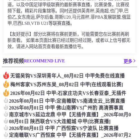
道，以及中国足球甲级联赛的最新赛事直播，比赛录像，比赛视
频下载，精彩片段集锦等。同时还提供英青杯,英南超,也门甲,巴
伯乙,女东南运,萨尔后备,哥斯U20,马元首杯,菲PBA发展联盟,俄篮
甲,巴西LSB,VTB U21等联赛直播。
【友好提示】部分比赛将在赛前更新，可能需要您在比赛前再刷
新查看。 如果本页面比赛已经过期已经过期，或者以上信号都无
效，请进入网站首页查看最新直播信号。
RECOMMEND LIVE
推荐视频
更多
无锡吴钩VS深圳青年人_08月02日 中甲免费在线直播
1
梅州客家VS苏州东吴_08月02日 中甲[在线观看比赛]
2
2026年08月02日 中甲:石家庄功夫VS长春亚泰_无插件
3
4
2026年08月01日 中甲:定南赣联VS南通支云_比赛直播
5
2026年08月01日 中甲 佛山南狮VS广州豹 高清赛事直
6
南京城市VS延边龙鼎 中甲【无插件直播】_2026年08月0
7
08月01日 陕西联合VS大连鲲城 中甲[比赛直播]
8
2026年08月01日 中甲 广西恒宸VS宁波队 比赛直播
9
定南赣联VS广西恒宸 中甲【无插件直播】_2026年07月2