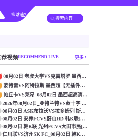
篮球速报
全球联赛
推荐视频
RECOMMEND LIVE
更多
08月02日 老虎大学VS克雷塔罗 墨西超[无插件直播]
蒙特雷VS阿特拉斯 墨西超【无插件直播】_2026年08月0
帕丘卡VS莱昂_08月02日 墨西超高清赛事直播
2026年08月02日_亚特兰特VS蓝十字 墨西超直播 高清
08月03日 ASK布拉沃VS拉多姆列 斯亚甲[在线观看]
08月02日 安养FCVS蔚山HD 韩K联[免费直播]
08月02日 韩K联 光州FCVS大田市民[免费直播]
仁川联VS济州SK FC_08月02日 韩K联[免费直播]