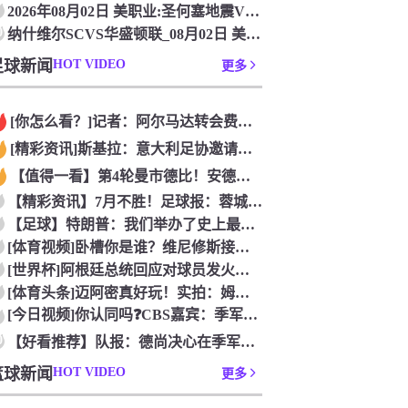
2026年08月02日 美职业:圣何塞地震VS辛辛那提FC_
0
纳什维尔SCVS华盛顿联_08月02日 美职业[在线观看比赛
足球新闻
HOT VIDEO
更多
[你怎么看？]记者：阿尔马达转会费固定金额约2300万欧，外
[精彩资讯]斯基拉：意大利足协邀请布冯担任国家队领队，但遭到
【值得一看】第4轮曼市德比！安德森：从我知道曼市，曼城就是这
【精彩资讯】7月不胜！足球报：蓉城双冠王梦碎，近期成绩下滑要
【足球】特朗普：我们举办了史上最成功的一届世界杯
[体育视频]卧槽你是谁？维尼修斯接受下巴轮廓医美塑形，突然变
[世界杯]阿根廷总统回应对球员发火传言：我疯了才怪球员？全是
[体育头条]迈阿密真好玩！实拍：姆巴佩和女友被路人拍到在夜店
[今日视频]你认同吗❓️CBS嘉宾：季军赛的数据不应算进去，
0
【好看推荐】队报：德尚决心在季军赛体面告别，不希望以两连败收
篮球新闻
HOT VIDEO
更多