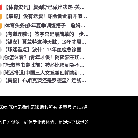
【体育资讯】詹姆斯已做出决定~美记：NBA预计会如期公布新赛
【集锦】没有老詹！帕金斯此前开喷：湖人靠东契奇和里夫斯没人会
[体育头条]多年夏季训练搭子！詹姆斯此前已经和马克西一同训练
【有道理嘛?】签字只是最简单的一步！米兰继续补充生力军！
【锡安】莫兰特这种天赋，19年才屈居第二，原来是出了锡安这个
【球迷看点】波什：15年血栓急诊室吸氧看到球队交易，我仍想复
[你怎么看？]青年才俊！阿隆索在切尔西上任后的第七堂训练课！
[篮球]林书豪此前：被科比喷到哭不是真的，但我和他曾五个月没
[球迷报道]中国三人女篮第四期集训开启 全力备战亚运会&奥运
0
【集锦】布斯克茨还是罗德里？连线博斯克：大师的选择会是谁？
在线咪咕,咪咕无插件足球 版权所有 备案号:
京ICP备
入官方资源，确保专业级体验，是足球篮球迷的