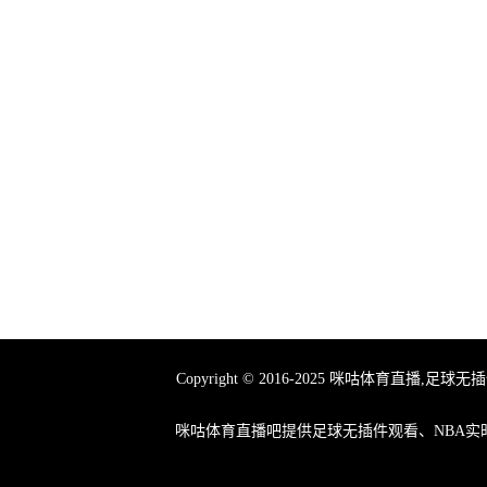
Copyright © 2016-2025 咪咕体育
咪咕体育直播吧提供足球无插件观看、NBA