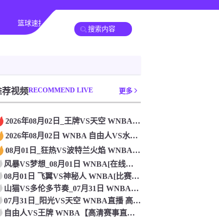
篮球速报
全球联赛
推荐视频
RECOMMEND LIVE
更多
2026年08月02日_王牌VS天空 WNBA直播 免费在线
2026年08月02日 WNBA 自由人VS水星 免费在线直
08月01日_狂热VS波特兰火焰 WNBA直播 无插件直播
风暴VS梦想_08月01日 WNBA[在线观看比赛]
08月01日 飞翼VS神秘人 WNBA[比赛在线观看]
山猫VS多伦多节奏_07月31日 WNBA[高清赛事直播]
07月31日_阳光VS天空 WNBA直播 高清赛事直播
自由人VS王牌 WNBA【高清赛事直播】_2026年07月3