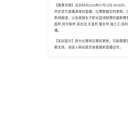
【赛事详情】北京时间2026年07月10日 08:
同步官方直播源准时直播，比赛数据实时更新。
新闻报道，以及美国女子职业篮球联赛的最新赛
超杯,阿尔联杯,英女冠,天皇杯,葡女甲,瑞士乙,伯
播。
【友好提示】部分比赛将在赛前更新，可能需要
都无效，请进入网站首页查看最新直播信号。