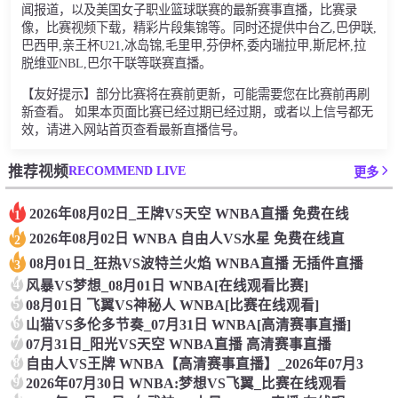
闻报道，以及美国女子职业篮球联赛的最新赛事直播，比赛录
像，比赛视频下载，精彩片段集锦等。同时还提供中台乙,巴伊联,
巴西甲,亲王杯U21,冰岛锦,毛里甲,芬伊杯,委内瑞拉甲,斯尼杯,拉
脱维亚NBL,巴尔干联等联赛直播。
【友好提示】部分比赛将在赛前更新，可能需要您在比赛前再刷
新查看。 如果本页面比赛已经过期已经过期，或者以上信号都无
效，请进入网站首页查看最新直播信号。
RECOMMEND LIVE
推荐视频
更多
2026年08月02日_王牌VS天空 WNBA直播 免费在线
1
2026年08月02日 WNBA 自由人VS水星 免费在线直
2
08月01日_狂热VS波特兰火焰 WNBA直播 无插件直播
3
4
风暴VS梦想_08月01日 WNBA[在线观看比赛]
5
08月01日 飞翼VS神秘人 WNBA[比赛在线观看]
6
山猫VS多伦多节奏_07月31日 WNBA[高清赛事直播]
7
07月31日_阳光VS天空 WNBA直播 高清赛事直播
8
自由人VS王牌 WNBA【高清赛事直播】_2026年07月3
9
2026年07月30日 WNBA:梦想VS飞翼_比赛在线观看