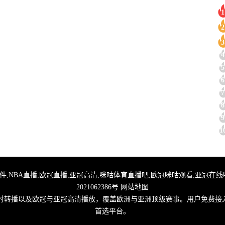
1
2
3
4
5
6
7
8
9
1
直播,足球无插件,NBA直播,欧冠直播,亚冠高清,咪咕体育直播吧,欧冠咪咕观看,亚冠
2021062386号
网站地图
实时转播以及欧冠与亚冠高清播放，覆盖欧洲与亚洲顶级赛事。用户免费接
首选平台。