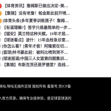
【体育资讯】詹姆斯已做出决定~美记：NBA预计会如期公布新赛
【集锦】没有老詹！帕金斯此前开喷：湖人靠东契奇和里夫斯没人会
[体育头条]多年夏季训练搭子！詹姆斯此前已经和马克西一同训练
【有道理嘛?】签字只是最简单的一步！米兰继续补充生力军！
【锡安】莫兰特这种天赋，19年才屈居第二，原来是出了锡安这个
【球迷看点】波什：15年血栓急诊室吸氧看到球队交易，我仍想复
[你怎么看？]青年才俊！阿隆索在切尔西上任后的第七堂训练课！
[篮球]林书豪此前：被科比喷到哭不是真的，但我和他曾五个月没
[球迷报道]中国三人女篮第四期集训开启 全力备战亚运会&奥运
0
【集锦】布斯克茨还是罗德里？连线博斯克：大师的选择会是谁？
在线咪咕,咪咕无插件足球 版权所有 备案号:
京ICP备
入官方资源，确保专业级体验，是足球篮球迷的