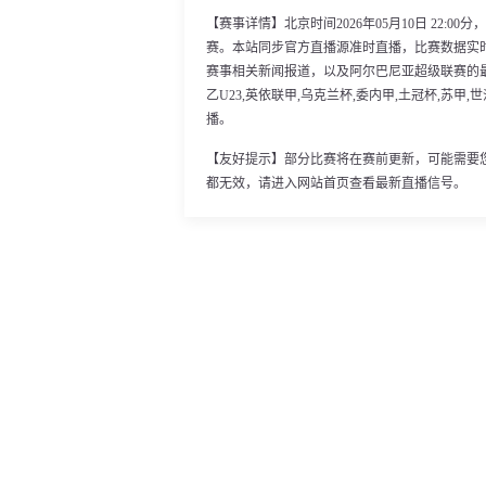
【赛事详情】北京时间2026年05月10日 22:
赛。本站同步官方直播源准时直播，比赛数据实
赛事相关新闻报道，以及阿尔巴尼亚超级联赛的
乙U23,英依联甲,乌克兰杯,委内甲,土冠杯,苏甲,
播。
【友好提示】部分比赛将在赛前更新，可能需要
都无效，请进入网站首页查看最新直播信号。