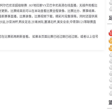
9
00分，阿尔巴尼亚超级联赛 : KF地拉那VS艾巴辛尼高清在线直播，无插件观看比
1
时更新。比赛结束后可以在本站查看比赛全程录像、比赛比分、赛事结果、
最新赛事直播，比赛录像，比赛视频下载，精彩片段集锦等。同时还提供英
世沙运,沙亚洲杯,韩女足总,沙滩洲际,塞浦北杯,美女业余,中青锦U21等联赛直
1
您在比赛前再刷新查看。 如果本页面比赛已经过期已经过期，或者以上信号
2
3
4
5
6
7
8
9
1