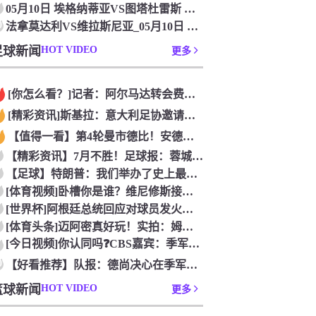
05月10日 埃格纳蒂亚VS图塔杜雷斯 阿尔巴超[高清直播]
0
法拿莫达利VS维拉斯尼亚_05月10日 阿尔巴超[免费直播]
足球新闻
HOT VIDEO
更多
[你怎么看？]记者：阿尔马达转会费固定金额约2300万欧，外
[精彩资讯]斯基拉：意大利足协邀请布冯担任国家队领队，但遭到
【值得一看】第4轮曼市德比！安德森：从我知道曼市，曼城就是这
【精彩资讯】7月不胜！足球报：蓉城双冠王梦碎，近期成绩下滑要
【足球】特朗普：我们举办了史上最成功的一届世界杯
[体育视频]卧槽你是谁？维尼修斯接受下巴轮廓医美塑形，突然变
[世界杯]阿根廷总统回应对球员发火传言：我疯了才怪球员？全是
[体育头条]迈阿密真好玩！实拍：姆巴佩和女友被路人拍到在夜店
[今日视频]你认同吗❓️CBS嘉宾：季军赛的数据不应算进去，
0
【好看推荐】队报：德尚决心在季军赛体面告别，不希望以两连败收
篮球新闻
HOT VIDEO
更多