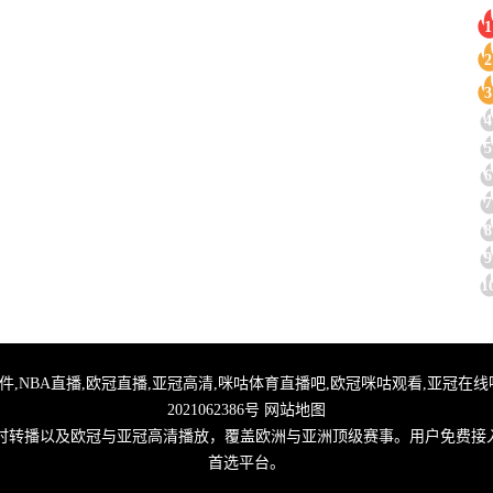
1
2
3
4
5
6
7
8
9
1
直播,足球无插件,NBA直播,欧冠直播,亚冠高清,咪咕体育直播吧,欧冠咪咕观看,亚冠
2021062386号
网站地图
实时转播以及欧冠与亚冠高清播放，覆盖欧洲与亚洲顶级赛事。用户免费接
首选平台。