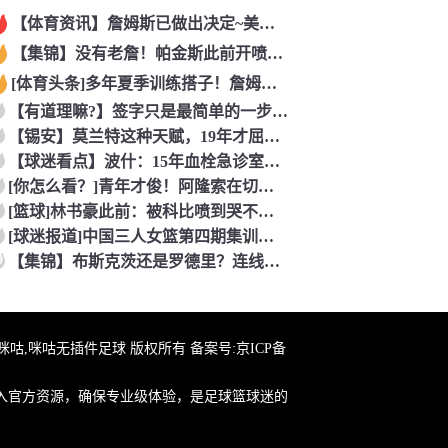
【体育资讯】詹姆斯已做出决定~美记：NBA预计会如期公布新赛
【集锦】没有老詹！帕金斯此前开喷：湖人靠东契奇和里夫斯没人会
[体育头条]多年夏季训练搭子！詹姆斯此前已经和马克西一同训练
【有道理嘛?】签字只是最简单的一步！米兰继续补充生力军！
【锡安】莫兰特这种天赋，19年才屈居第二，原来是出了锡安这个
【球迷看点】波什：15年血栓急诊室吸氧看到球队交易，我仍想复
[你怎么看？]青年才俊！阿隆索在切尔西上任后的第七堂训练课！
[篮球]林书豪此前：被科比喷到哭不是真的，但我和他曾五个月没
[球迷报道]中国三人女篮第四期集训开启 全力备战亚运会&奥运
0
【集锦】布斯克茨还是罗德里？连线博斯克：大师的选择会是谁？
在线咪咕,咪咕无插件足球 版权所有 备案号:
京ICP备
入官方资源，确保专业级体验，是足球篮球迷的