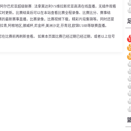
9
00分，阿尔巴尼亚超级联赛 : 法拿莫达利VS维拉斯尼亚高清在线直播，无插件观看
1
实时更新。比赛结束后可以在本站查看比赛全程录像、比赛比分、赛事结
赛的最新赛事直播，比赛录像，比赛视频下载，精彩片段集锦等。同时还提
阿拉青,阿根地区,挪威杯,尼金杯,美洲沙足,芬青冠,欧锦U18B等联赛直播。
您在比赛前再刷新查看。 如果本页面比赛已经过期已经过期，或者以上信号
1
2
3
4
5
6
7
8
9
1