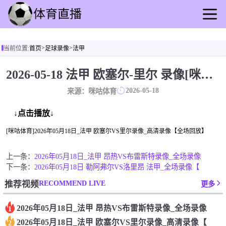
首页
>
>
当前位置:
首页
足球录像
法甲
足球直播
篮球直播
2026-05-18 法甲 欧塞尔-里尔 录像[咪咕体育]
足球录像
2026-05-18
来源：咪咕体育
篮球录播
足球动态
↓点击播放↓
篮球速报
[咪咕体育]2026年05月18日_法甲 欧塞尔VS里尔录像_高清录像【全场回放】
全球联赛
上一条：
2026年05月18日_法甲 昂热VS布雷斯特录像_全场录像
下一条：
2026年05月18日 勒阿弗尔VS洛里昂 法甲_全场录像【
RECOMMEND LIVE
推荐视频
更多
2026年05月18日_法甲 昂热VS布雷斯特录像_全场录像
1
2026年05月18日_法甲 欧塞尔VS里尔录像_高清录像【
2