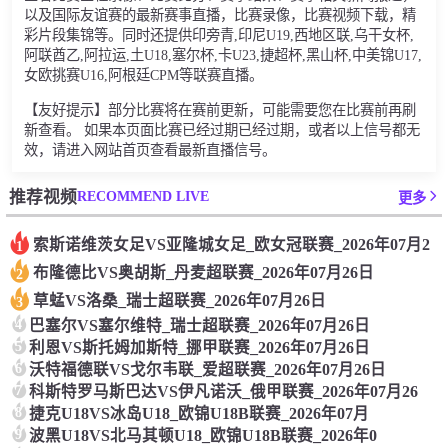
以及国际友谊赛的最新赛事直播，比赛录像，比赛视频下载，精
彩片段集锦等。同时还提供印旁青,印尼U19,西地区联,乌干女杯,
阿联酋乙,阿拉运,土U18,塞尔杯,卡U23,捷超杯,黑山杯,中美锦U17,
女欧挑赛U16,阿根廷CPM等联赛直播。
【友好提示】部分比赛将在赛前更新，可能需要您在比赛前再刷
新查看。 如果本页面比赛已经过期已经过期，或者以上信号都无
效，请进入网站首页查看最新直播信号。
RECOMMEND LIVE
推荐视频
更多
索斯诺维茨女足VS亚隆城女足_欧女冠联赛_2026年07月2
1
布隆德比VS奥胡斯_丹麦超联赛_2026年07月26日
2
草蜢VS洛桑_瑞士超联赛_2026年07月26日
3
4
巴塞尔VS塞尔维特_瑞士超联赛_2026年07月26日
5
利恩VS斯托姆加斯特_挪甲联赛_2026年07月26日
6
沃特福德联VS戈尔韦联_爱超联赛_2026年07月26日
7
科斯特罗马斯巴达VS伊凡诺沃_俄甲联赛_2026年07月26
8
捷克U18VS冰岛U18_欧锦U18B联赛_2026年07月
9
波黑U18VS北马其顿U18_欧锦U18B联赛_2026年0