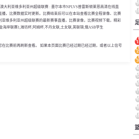
9
0分，澳大利亚维多利亚州超级联赛 : 墨尔本市NPLVS普雷斯顿莱恩高清在线直
1
直播，比赛数据实时更新。比赛结束后可以在本站查看比赛全程录像、比赛
利亚维多利亚州超级联赛的最新赛事直播，比赛录像，比赛视频下载，精彩
岸联赛1,潍坊杯,阿姆杯,不丹女联,土女联,英联锦,俄ASB学生
1
您在比赛前再刷新查看。 如果本页面比赛已经过期已经过期，或者以上信号
2
3
4
5
6
7
8
9
1