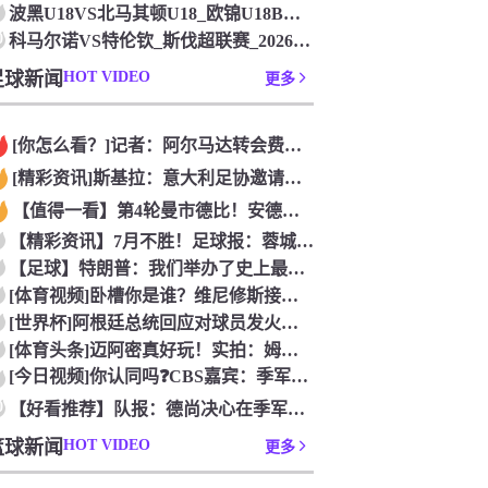
波黑U18VS北马其顿U18_欧锦U18B联赛_2026年0
0
科马尔诺VS特伦钦_斯伐超联赛_2026年07月26日
足球新闻
HOT VIDEO
更多
[你怎么看？]记者：阿尔马达转会费固定金额约2300万欧，外
[精彩资讯]斯基拉：意大利足协邀请布冯担任国家队领队，但遭到
【值得一看】第4轮曼市德比！安德森：从我知道曼市，曼城就是这
【精彩资讯】7月不胜！足球报：蓉城双冠王梦碎，近期成绩下滑要
【足球】特朗普：我们举办了史上最成功的一届世界杯
[体育视频]卧槽你是谁？维尼修斯接受下巴轮廓医美塑形，突然变
[世界杯]阿根廷总统回应对球员发火传言：我疯了才怪球员？全是
[体育头条]迈阿密真好玩！实拍：姆巴佩和女友被路人拍到在夜店
[今日视频]你认同吗❓️CBS嘉宾：季军赛的数据不应算进去，
0
【好看推荐】队报：德尚决心在季军赛体面告别，不希望以两连败收
篮球新闻
HOT VIDEO
更多