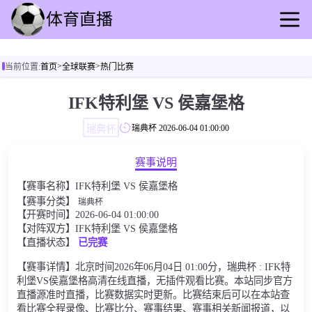
首页
>
>
当前位置:
首页
全球联赛
热门比赛
足球直播
篮球直播
IFK特利堡 VS 侯嘉堡格
足球录像
瑞典杯
瑞典杯
2026-06-04 01:00:00
篮球录播
足球动态
赛事说明
篮球速报
【赛事名称】IFK特利堡 VS 侯嘉堡格
全球联赛
【赛事分类】
瑞典杯
【开赛时间】2026-06-04 01:00:00
【对阵双方】IFK特利堡 VS 侯嘉堡格
【直播状态】
已完赛
【赛事详情】北京时间2026年06月04日 01:00分，瑞典杯 : IFK特
利堡VS侯嘉堡格高清在线直播，无插件观看比赛。本站同步官方
直播源准时直播，比赛数据实时更新。比赛结束后可以在本站查
看比赛全程录像、比赛比分、赛事结果、赛事相关新闻报道，以