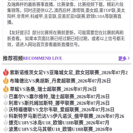
及瑞典杯的最新赛事直播，比赛录像，比赛视频下载，精彩片段
集锦等。同时还提供以乙,澳西后杯,澳塔锦,委女超,墨TDP联,美太
阳杯,非青杯,科威甲,圭亚联,亚美尼亚B联赛,欧锦U18A等联赛直
播。
【友好提示】部分比赛将在赛前更新，可能需要您在比赛前再刷
新查看。 如果本页面比赛已经过期已经过期，或者以上信号都无
效，请进入网站首页查看最新直播信号。
RECOMMEND LIVE
推荐视频
更多
索斯诺维茨女足VS亚隆城女足_欧女冠联赛_2026年07月2
1
布隆德比VS奥胡斯_丹麦超联赛_2026年07月26日
2
草蜢VS洛桑_瑞士超联赛_2026年07月26日
3
4
巴塞尔VS塞尔维特_瑞士超联赛_2026年07月26日
5
利恩VS斯托姆加斯特_挪甲联赛_2026年07月26日
6
沃特福德联VS戈尔韦联_爱超联赛_2026年07月26日
7
科斯特罗马斯巴达VS伊凡诺沃_俄甲联赛_2026年07月26
8
捷克U18VS冰岛U18_欧锦U18B联赛_2026年07月
9
波黑U18VS北马其顿U18_欧锦U18B联赛_2026年0