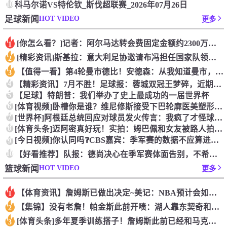
10
科马尔诺VS特伦钦_斯伐超联赛_2026年07月26日
HOT VIDEO
足球新闻
更多
[你怎么看？]记者：阿尔马达转会费固定金额约2300万欧，外
1
[精彩资讯]斯基拉：意大利足协邀请布冯担任国家队领队，但遭到
2
【值得一看】第4轮曼市德比！安德森：从我知道曼市，曼城就是这
3
4
【精彩资讯】7月不胜！足球报：蓉城双冠王梦碎，近期成绩下滑要
5
【足球】特朗普：我们举办了史上最成功的一届世界杯
6
[体育视频]卧槽你是谁？维尼修斯接受下巴轮廓医美塑形，突然变
7
[世界杯]阿根廷总统回应对球员发火传言：我疯了才怪球员？全是
8
[体育头条]迈阿密真好玩！实拍：姆巴佩和女友被路人拍到在夜店
[今日视频]你认同吗❓️CBS嘉宾：季军赛的数据不应算进去，
9
10
【好看推荐】队报：德尚决心在季军赛体面告别，不希望以两连败收
HOT VIDEO
篮球新闻
更多
【体育资讯】詹姆斯已做出决定~美记：NBA预计会如期公布新赛
1
【集锦】没有老詹！帕金斯此前开喷：湖人靠东契奇和里夫斯没人会
2
[体育头条]多年夏季训练搭子！詹姆斯此前已经和马克西一同训练
3