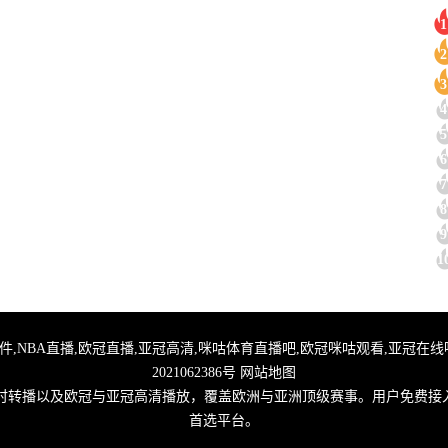
1
2
3
4
5
6
7
8
9
1
直播,足球无插件,NBA直播,欧冠直播,亚冠高清,咪咕体育直播吧,欧冠咪咕观看,亚冠
2021062386号
网站地图
实时转播以及欧冠与亚冠高清播放，覆盖欧洲与亚洲顶级赛事。用户免费接
首选平台。