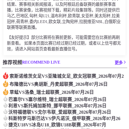
结果、赛事相关新闻报道，以及阿根廷后备联赛的最新赛事直
播，比赛录像，比赛视频下载，精彩片段集锦等。同时还提供巴
马乙,巴地区,匈杯,匈U21,温布利杯,欧青联,女亚杯,美太阳杯,拉美
冠杯,荷青杯,委内LED1,欧女联,立陶宛杯,拉脱维亚NBL,白俄职业
联赛等联赛直播。
【友好提示】部分比赛将在赛前更新，可能需要您在比赛前再刷
新查看。 如果本页面比赛已经过期已经过期，或者以上信号都无
效，请进入网站首页查看最新直播信号。
RECOMMEND LIVE
推荐视频
更多
索斯诺维茨女足VS亚隆城女足_欧女冠联赛_2026年07月2
1
布隆德比VS奥胡斯_丹麦超联赛_2026年07月26日
2
草蜢VS洛桑_瑞士超联赛_2026年07月26日
3
4
巴塞尔VS塞尔维特_瑞士超联赛_2026年07月26日
5
利恩VS斯托姆加斯特_挪甲联赛_2026年07月26日
6
沃特福德联VS戈尔韦联_爱超联赛_2026年07月26日
7
科斯特罗马斯巴达VS伊凡诺沃_俄甲联赛_2026年07月26
8
捷克U18VS冰岛U18_欧锦U18B联赛_2026年07月