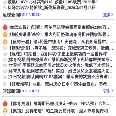
9
波黑U18VS北马其顿U18_欧锦U18B联赛_2026年0
10
科马尔诺VS特伦钦_斯伐超联赛_2026年07月26日
HOT VIDEO
足球新闻
更多
[你怎么看？]记者：阿尔马达转会费固定金额约2300万欧，外
1
[精彩资讯]斯基拉：意大利足协邀请布冯担任国家队领队，但遭到
2
【值得一看】第4轮曼市德比！安德森：从我知道曼市，曼城就是这
3
4
【精彩资讯】7月不胜！足球报：蓉城双冠王梦碎，近期成绩下滑要
5
【足球】特朗普：我们举办了史上最成功的一届世界杯
6
[体育视频]卧槽你是谁？维尼修斯接受下巴轮廓医美塑形，突然变
7
[世界杯]阿根廷总统回应对球员发火传言：我疯了才怪球员？全是
8
[体育头条]迈阿密真好玩！实拍：姆巴佩和女友被路人拍到在夜店
[今日视频]你认同吗❓️CBS嘉宾：季军赛的数据不应算进去，
9
10
【好看推荐】队报：德尚决心在季军赛体面告别，不希望以两连败收
HOT VIDEO
篮球新闻
更多
【体育资讯】詹姆斯已做出决定~美记：NBA预计会如期公布新赛
1
【集锦】没有老詹！帕金斯此前开喷：湖人靠东契奇和里夫斯没人会
2