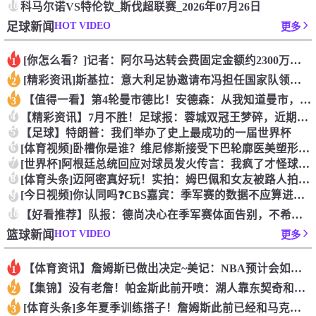
10
科马尔诺VS特伦钦_斯伐超联赛_2026年07月26日
HOT VIDEO
足球新闻
更多
[你怎么看？]记者：阿尔马达转会费固定金额约2300万欧，外
1
[精彩资讯]斯基拉：意大利足协邀请布冯担任国家队领队，但遭到
2
【值得一看】第4轮曼市德比！安德森：从我知道曼市，曼城就是这
3
4
【精彩资讯】7月不胜！足球报：蓉城双冠王梦碎，近期成绩下滑要
5
【足球】特朗普：我们举办了史上最成功的一届世界杯
6
[体育视频]卧槽你是谁？维尼修斯接受下巴轮廓医美塑形，突然变
7
[世界杯]阿根廷总统回应对球员发火传言：我疯了才怪球员？全是
8
[体育头条]迈阿密真好玩！实拍：姆巴佩和女友被路人拍到在夜店
[今日视频]你认同吗❓️CBS嘉宾：季军赛的数据不应算进去，
9
10
【好看推荐】队报：德尚决心在季军赛体面告别，不希望以两连败收
HOT VIDEO
篮球新闻
更多
【体育资讯】詹姆斯已做出决定~美记：NBA预计会如期公布新赛
1
【集锦】没有老詹！帕金斯此前开喷：湖人靠东契奇和里夫斯没人会
2
[体育头条]多年夏季训练搭子！詹姆斯此前已经和马克西一同训练
3