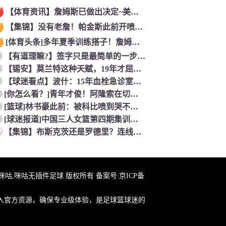
【体育资讯】詹姆斯已做出决定~美记：NBA预计会如期公布新赛
【集锦】没有老詹！帕金斯此前开喷：湖人靠东契奇和里夫斯没人会
[体育头条]多年夏季训练搭子！詹姆斯此前已经和马克西一同训练
【有道理嘛?】签字只是最简单的一步！米兰继续补充生力军！
【锡安】莫兰特这种天赋，19年才屈居第二，原来是出了锡安这个
【球迷看点】波什：15年血栓急诊室吸氧看到球队交易，我仍想复
[你怎么看？]青年才俊！阿隆索在切尔西上任后的第七堂训练课！
[篮球]林书豪此前：被科比喷到哭不是真的，但我和他曾五个月没
[球迷报道]中国三人女篮第四期集训开启 全力备战亚运会&奥运
0
【集锦】布斯克茨还是罗德里？连线博斯克：大师的选择会是谁？
在线咪咕,咪咕无插件足球 版权所有 备案号:
京ICP备
入官方资源，确保专业级体验，是足球篮球迷的