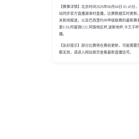
【赛事详情】北京时间2026年06月04日 01:
站同步官方直播源准时直播，比赛数据实时更新
关新闻报道，以及巴西里约州甲级联赛的最新赛
爱U19,阿曼锦U21,阿国地区杯,波斯地杯,卡王子
播。
【友好提示】部分比赛将在赛前更新，可能需要
都无效，请进入网站首页查看最新直播信号。