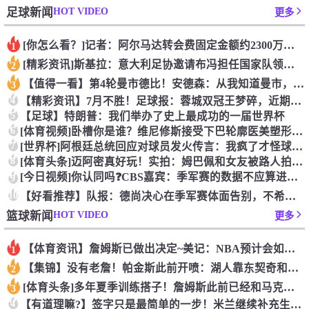
HOT VIDEO
足球新闻
更多
[你怎么看？]记者：阿尔马达转会费固定金额约2300万欧，外
1
[精彩资讯]斯基拉：意大利足协邀请布冯担任国家队领队，但遭到
2
【值得一看】第4轮曼市德比！安德森：从我知道曼市，曼城就是这
3
4
【精彩资讯】7月不胜！足球报：蓉城双冠王梦碎，近期成绩下滑要
5
【足球】特朗普：我们举办了史上最成功的一届世界杯
6
[体育视频]卧槽你是谁？维尼修斯接受下巴轮廓医美塑形，突然变
7
[世界杯]阿根廷总统回应对球员发火传言：我疯了才怪球员？全是
8
[体育头条]迈阿密真好玩！实拍：姆巴佩和女友被路人拍到在夜店
[今日视频]你认同吗❓️CBS嘉宾：季军赛的数据不应算进去，
9
10
【好看推荐】队报：德尚决心在季军赛体面告别，不希望以两连败收
HOT VIDEO
篮球新闻
更多
【体育资讯】詹姆斯已做出决定~美记：NBA预计会如期公布新赛
1
【集锦】没有老詹！帕金斯此前开喷：湖人靠东契奇和里夫斯没人会
2
[体育头条]多年夏季训练搭子！詹姆斯此前已经和马克西一同训练
3
4
【有道理嘛?】签字只是最简单的一步！米兰继续补充生力军！