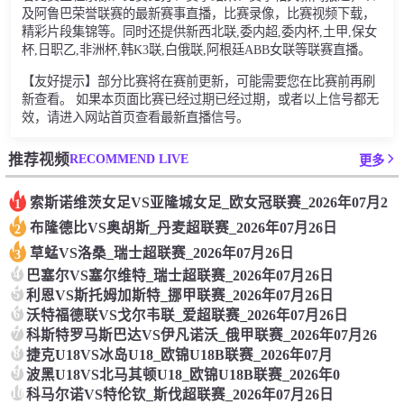
及阿鲁巴荣誉联赛的最新赛事直播，比赛录像，比赛视频下载，
精彩片段集锦等。同时还提供新西北联,委内超,委内杯,土甲,保女
杯,日职乙,非洲杯,韩K3联,白俄联,阿根廷ABB女联等联赛直播。
【友好提示】部分比赛将在赛前更新，可能需要您在比赛前再刷
新查看。 如果本页面比赛已经过期已经过期，或者以上信号都无
效，请进入网站首页查看最新直播信号。
RECOMMEND LIVE
推荐视频
更多
索斯诺维茨女足VS亚隆城女足_欧女冠联赛_2026年07月2
1
布隆德比VS奥胡斯_丹麦超联赛_2026年07月26日
2
草蜢VS洛桑_瑞士超联赛_2026年07月26日
3
4
巴塞尔VS塞尔维特_瑞士超联赛_2026年07月26日
5
利恩VS斯托姆加斯特_挪甲联赛_2026年07月26日
6
沃特福德联VS戈尔韦联_爱超联赛_2026年07月26日
7
科斯特罗马斯巴达VS伊凡诺沃_俄甲联赛_2026年07月26
8
捷克U18VS冰岛U18_欧锦U18B联赛_2026年07月
9
波黑U18VS北马其顿U18_欧锦U18B联赛_2026年0
10
科马尔诺VS特伦钦_斯伐超联赛_2026年07月26日