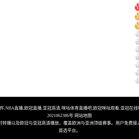
1
2
3
4
5
6
7
8
9
1
直播,足球无插件,NBA直播,欧冠直播,亚冠高清,咪咕体育直播吧,欧冠咪咕观看,亚冠
2021062386号
网站地图
实时转播以及欧冠与亚冠高清播放，覆盖欧洲与亚洲顶级赛事。用户免费接
首选平台。