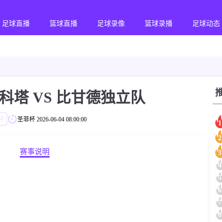
足球直播
篮球直播
足球录像
篮球录播
足球动态
科塔 VS 比甘德独立队
杯
圣菲杯
2026-06-04 08:00:00
1
2
赛事说明
3
4
5
6
7
8