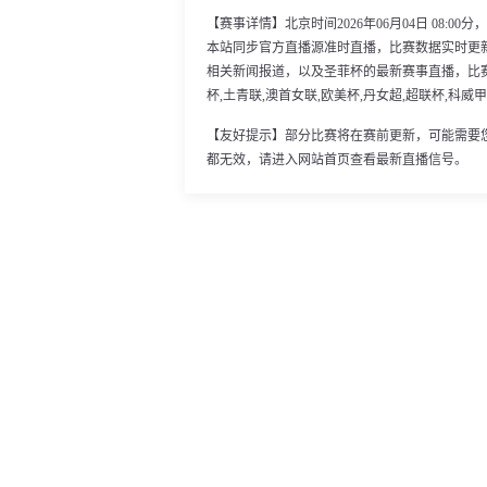
【赛事详情】北京时间2026年06月04日 08:
本站同步官方直播源准时直播，比赛数据实时更
相关新闻报道，以及圣菲杯的最新赛事直播，比赛
杯,土青联,澳首女联,欧美杯,丹女超,超联杯,科威
【友好提示】部分比赛将在赛前更新，可能需要
都无效，请进入网站首页查看最新直播信号。