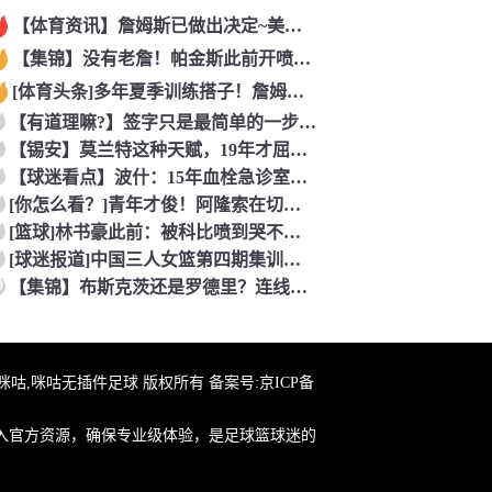
【体育资讯】詹姆斯已做出决定~美记：NBA预计会如期公布新赛
【集锦】没有老詹！帕金斯此前开喷：湖人靠东契奇和里夫斯没人会
[体育头条]多年夏季训练搭子！詹姆斯此前已经和马克西一同训练
【有道理嘛?】签字只是最简单的一步！米兰继续补充生力军！
【锡安】莫兰特这种天赋，19年才屈居第二，原来是出了锡安这个
【球迷看点】波什：15年血栓急诊室吸氧看到球队交易，我仍想复
[你怎么看？]青年才俊！阿隆索在切尔西上任后的第七堂训练课！
[篮球]林书豪此前：被科比喷到哭不是真的，但我和他曾五个月没
[球迷报道]中国三人女篮第四期集训开启 全力备战亚运会&奥运
0
【集锦】布斯克茨还是罗德里？连线博斯克：大师的选择会是谁？
在线咪咕,咪咕无插件足球 版权所有 备案号:
京ICP备
入官方资源，确保专业级体验，是足球篮球迷的