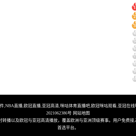
1
2
3
4
5
6
7
8
9
1
直播,足球无插件,NBA直播,欧冠直播,亚冠高清,咪咕体育直播吧,欧冠咪咕观看,亚冠
2021062386号
网站地图
实时转播以及欧冠与亚冠高清播放，覆盖欧洲与亚洲顶级赛事。用户免费接
首选平台。