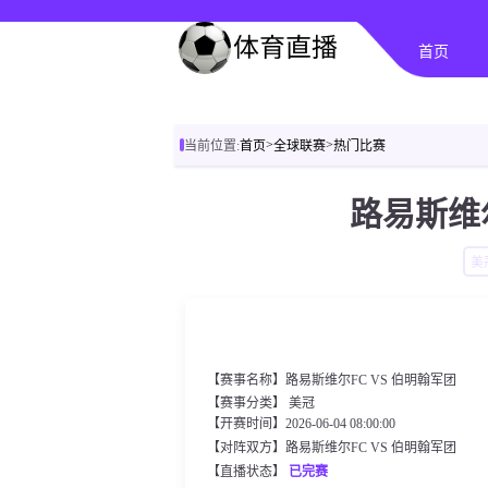
首页
>
>
当前位置:
首页
全球联赛
热门比赛
路易斯维尔
美
【赛事名称】路易斯维尔FC VS 伯明翰军团
【赛事分类】
美冠
【开赛时间】2026-06-04 08:00:00
【对阵双方】路易斯维尔FC VS 伯明翰军团
【直播状态】
已完赛