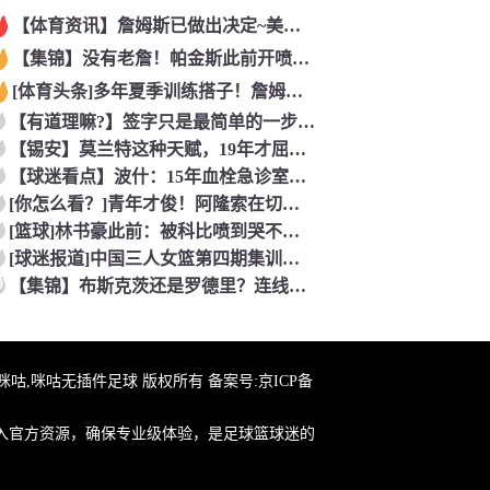
【体育资讯】詹姆斯已做出决定~美记：NBA预计会如期公布新赛
【集锦】没有老詹！帕金斯此前开喷：湖人靠东契奇和里夫斯没人会
[体育头条]多年夏季训练搭子！詹姆斯此前已经和马克西一同训练
【有道理嘛?】签字只是最简单的一步！米兰继续补充生力军！
【锡安】莫兰特这种天赋，19年才屈居第二，原来是出了锡安这个
【球迷看点】波什：15年血栓急诊室吸氧看到球队交易，我仍想复
[你怎么看？]青年才俊！阿隆索在切尔西上任后的第七堂训练课！
[篮球]林书豪此前：被科比喷到哭不是真的，但我和他曾五个月没
[球迷报道]中国三人女篮第四期集训开启 全力备战亚运会&奥运
0
【集锦】布斯克茨还是罗德里？连线博斯克：大师的选择会是谁？
在线咪咕,咪咕无插件足球 版权所有 备案号:
京ICP备
入官方资源，确保专业级体验，是足球篮球迷的